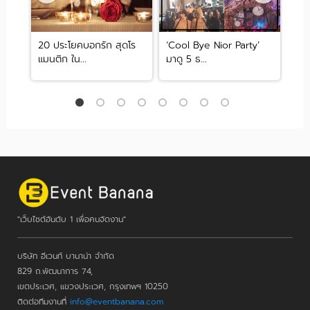
จัด
20 ประโยคบอกรัก สุดโร
‘Cool Bye Nior Party’
รวม
แมนติก ใน...
มาดู 5 ธ...
กระท
"เว็บไซต์อันดับ 1 เพื่อคนจัดงาน"
บริษัท อีเวนท์ บานาน่า จำกัด
829 ถ.พัฒนาการ 74,
เขตประเวศ, แขวงประเวศ, กรุงเทพฯ 10250
ติดต่อทีมงานที่
info@eventbanana.com