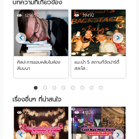
บทความที่เกี่ยวข้อง
12965
39492
ศิลปะการแอบหลับในห้อง
แนะนำ 5 สถานที่จัดปาร์ตี้
[รีว
สัมมนา
สละโส...
by .
เรื่องอื่นๆ ที่น่าสนใจ
2239
41826