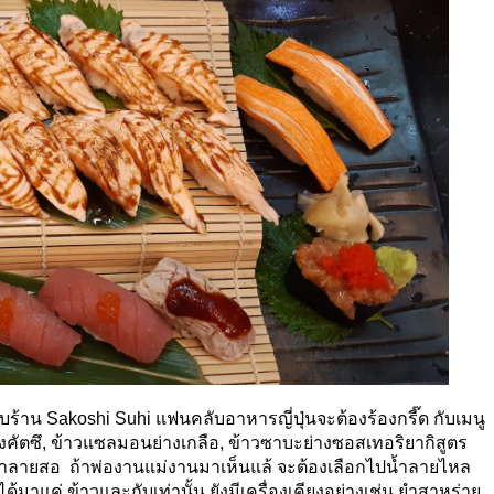
ับร้าน
Sakoshi Suhi
แฟนคลับอาหารญี่ปุ่นจะต้องร้องกรี๊ด กับเมนู
คัตซึ, ข้าวแซลมอนย่างเกลือ, ข้าวซาบะย่างซอสเทอริยากิสูตร
น้ำลายสอ ถ้าพ่องานแม่งานมาเห็นแล้ จะต้องเลือกไปน้ำลายไหล
มาแค่ ข้าวและกับเท่านั้น ยังมีเครื่องเคียงอย่างเช่น ยำสาหร่าย,