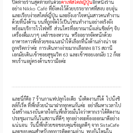
ปิดท้ายร้านสุดท้ายกันด้วย
คาเฟ่สไตล์ญี่ปุ่น
อีกหนึ่งร้าน
อย่าง
Nikko Café
ที่ยังคงไว้ด้วยบรรยากาศที่สงบ อบอุ่น
และเรียบง่ายสไตล์ญี่ปุ่น และยังเอาใจหนุ่มสาวคนทำงาน
ด้วยที่นั่งด้าน บนที่ถูกจัดไว้เป็นโซนทำงานอย่างจริงจัง
พร้อมบริการไวไฟฟรี ส่วนใครที่อยากมานั่งเล่นชิลล์ๆ จิบ
เครื่องดื่มเบาๆ เคล้าของหวาน หรืออยากจัดหนักด้วย
อาหารคาวพี่กล้วยขอแนะนำให้เลือกที่นั่งด้านล่างน่า จะ
ถูกจริตกว่าค่ะ การเดินทางง่ายมากเลือกลง BTS สถานี
เอกมัยเดินเข้าซอยสุขุมวิท 63 และเข้าซอยเอกมัย 12 ก็จะ
พบร้านอยู่ตรงด้านขวามือค่ะ
และนี่ก็คือ 7 ร้านกาแฟปลุกไอเดีย นั่งคิดงานก็ได้ ไปนั่งชิ
ลล์ก็เริ่ด ที่พี่กล้วยนำมาฝากทุกคนกันค่ะ อย่าลืมหาเวลาไป
นั่งสร้างแรงบันดาลใจกันพี่กล้วยมั่นใจว่าหากเราได้คิดงาน
ประชุมงานกันในสถานที่ดีๆ ทุกอย่างจะต้องออกมาดีอย่าง
แน่นอน วันนี้พี่กล้วยขอขอบคุณข้อมูลดีๆ จาก SistaCafe
และขอบคุณสำหรับทุกการติดตามอ่าน พบกันใหม่ใน