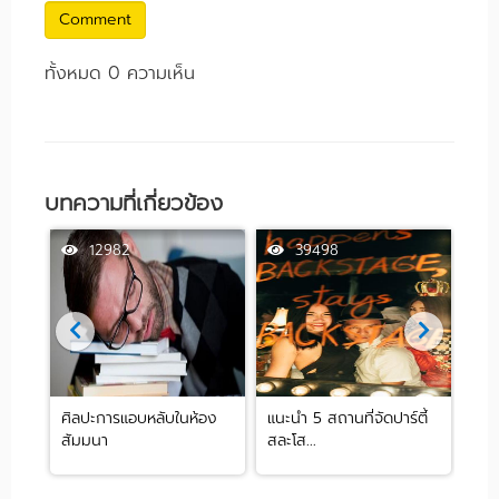
Comment
ทั้งหมด 0 ความเห็น
บทความที่เกี่ยวข้อง
12982
39498
ศิลปะการแอบหลับในห้อง
แนะนำ 5 สถานที่จัดปาร์ตี้
[รีว
สัมมนา
สละโส...
by .