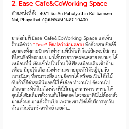
2. Ease Cafe&CoWorking Space
ตำแหน่งที่ตั้ง :
40/1 Soi Ari Paholyothin Rd. Samsen
Nai, Phayathai กรุงเทพมหานคร 10400
มาต่อกันที่
Ease Cafe&CoWorking Space
แค่เห็น
ร้านมีคำว่า
“Ease” ที่แปลว่าผ่อนคลาย
พี่กล้วยสายชิลล์ก็
อยากจะทิ้งกายปักหลักทำงานที่นี่ทันที ก็แน่สิคะจะมีสถาน
ที่ไหนอีกที่ออกแบบ มาให้บรรยากาศผ่อนคลาย สบายๆ ได้
เหมือนที่นี่ เดินเข้าไปในร้าน ให้ฟีลเหมือนเดินเข้าบ้าน
เพื่อน มีมุมให้เลือกนั่งทำงานหลายมุมทั้งโต๊ะญี่ปุ่นกับ
เบาะนิ่มๆ ที่สามารถยืดแขนยืดขาได้ หรือจะเป็นโต๊ะไม้
กับเก้าอี้สีดำสุดมินิมอลก็มีให้เลือก ทำงานไป คิดงานไป
เกิดอาการหิวก็ไม่ต้องห่วงที่นี่มีเมนูอาหารคาว หวาน ให้
คุณได้เติมเต็มพลังงานกันได้ตลอด ใครจะมาที่นี่ไม่ต้องกลัว
มาแล้วนก มาแล้วร้านปิด เพราะเขาเปิดให้บริการทุกวัน
ตั้งแต่วันจันทร์-อาทิตย์ เลยค่า…