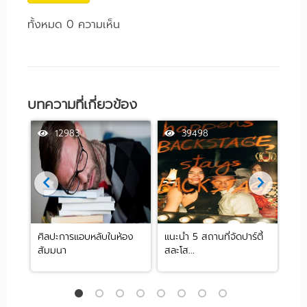
ทั้งหมด 0 ความเห็น
บทความที่เกี่ยวข้อง
12983
39498
ศิลปะการแอบหลับในห้อง
แนะนำ 5 สถานที่จัดปาร์ตี้
[รีว
สัมมนา
สละโส...
by .