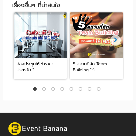
เรื่องอื่นๆ ที่น่าสนใจ
170351
29982
วน
ห้องประชุมให้เช่าราคา
5 สถานที่จัด Team
จัด
ประหยัด ใ...
Building "ต้...
คฤห