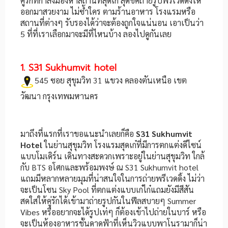
คู่รักที่กำลังมองหาสถานที่สุดเก๋ สุดชิคถ่ายรูปพรีเวดดิ้งให้
ออกมาสวยงาม ไม่ซ้ำใคร ตามร้านอาหาร โรงแรมหรือ
สถานที่ต่างๆ รับรองได้ว่าจะต้องถูกใจแน่นอน เอาเป็นว่า
5 ที่ที่เราเลือกมาจะมีที่ไหนบ้าง ลองไปดูกันเลย
1. S31 Sukhumvit hotel
545 ซอย สุขุมวิท 31 แขวง คลองตันเหนือ เขต
วัฒนา กรุงเทพมหานคร
มาถึงที่แรกที่เราขอแนะนำเลยก็คือ
S31 Sukhumvit
Hotel
ในย่านสุขุมวิท โรงแรมสุดเก๋ที่มีการตกแต่งดีไซน์
แบบโมเดิร์น เดินทางสะดวกเพราะอยู่ในย่านสุขุมวิท ใกล้
กับ BTS อโศกและพร้อมพงษ์ ณ S31 Sukhumvit hotel
แถมมีหลากหลายมุมที่น่าสนใจในการถ่ายพรีเวดดิ้ง ไม่ว่า
จะเป็นโซน Sky Pool ที่ตกแต่งแบบเก๋ไก๋แถมยังมีสีสัน
สดใสให้คู่รักได้เข้ามาถ่ายรูปกันในฟีลสบายๆ Summer
Vibes หรืออยากจะได้รูปเท่ๆ ก็ต้องเข้าไปถ่ายในบาร์ หรือ
จะเป็นห้องอาหารชั้นดาดฟ้าที่เห็นวิวแบบพาโนรามาก็น่า