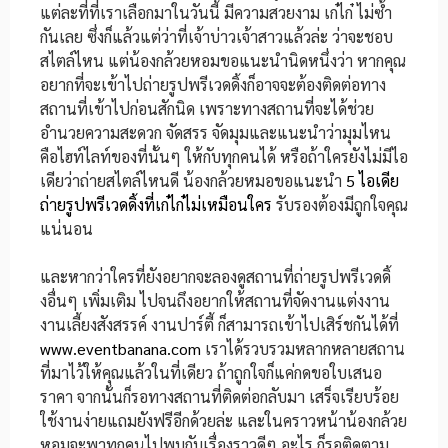
แต่ละที่ที่เราเลือกมาในวันนี้ มีความสวยงาม เก๋ไก๋ ไม่ซ้ำ
กันเลย ซึ่งก็แล้วแต่ว่าที่เจ้าบ่าวเจ้าสาวแล้วล่ะ ว่าจะชอบ
สไตล์ไหน แต่น้องกล้วยหอมขอแนะนำนิดหนึ่งว่า หากคุณ
อยากที่จะเข้าไปถ่ายรูปพรีเวดดิ้งก็อาจจะต้องติดต่อทาง
สถานที่เข้าไปก่อนสักนิด เพราะทางสถานที่จะได้ช่วย
อำนวยความสะดวก จัดสรร จัดมุมและแนะนำว่ามุมไหน
คือไฮท์ไลท์ของที่นั้นๆ ให้กับทุกคนได้ หรือถ้าใครยังไม่มีไอ
เดียว่าถ่ายสไตล์ไหนดี น้องกล้วยหมอขอแนะนำ
5 ไอเดีย
ถ่ายรูปพรีเวดดิ้งที่เก๋ไก๋ไม่เหมือนใคร
รับรองต้องมีถูกใจคุณ
แน่นอน
และหากว่าใครที่ยังอยากจะลองดูสถานที่ถ่ายรูปพรีเวดดิ้
งอื่นๆ เพิ่มเติม ไปจนถึงอยากให้สถานที่จัดงานแต่งงาน
งานเลี้ยงสังสรรค์ งานปาร์ตี้ ก็สามารถเข้าไปเสิร์ชกันได้ที่
www.eventbanana.com
เราได้รวบรวมหลากหลายสถาน
ที่มาไว้ให้คุณแล้วในที่เดียว ถ้าถูกใจก็แค่กดขอใบเสนอ
ราคา จากนั้นก็รอทางสถานที่ติดต่อกลับมา เสร็จเรียบร้อย
ใช้งานง่ายแถมยังฟรีอีกด้วยล่ะ และในคราวหน้าน้องกล้วย
หอมจะพาทุกคนไปพบกับเรื่องราวดีๆ อะไร ก็รอติดตาม