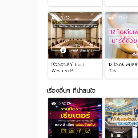
19732
16347
[รีวิวเจาะลึก] Best
12 ไอเดียเพิ่มสีสั
Western Pl...
ด้วย...
เรื่องอื่นๆ ที่น่าสนใจ
25017
33267