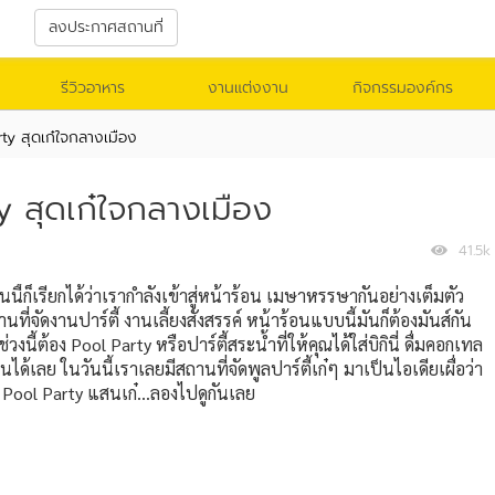
า
ลงประกาศสถานที่
รีวิวอาหาร
งานแต่งงาน
กิจกรรมองค์กร
rty สุดเก๋ใจกลางเมือง
y สุดเก๋ใจกลางเมือง
41.5k
นี้ก็เรียกได้ว่าเรากำลังเข้าสู่หน้าร้อน เมษาหรรษากันอย่างเต็มตัว
่จัดงานปาร์ตี้ งานเลี้ยงสังสรรค์ หน้าร้อนแบบนี้มันก็ต้องมันส์กัน
งนี้ต้อง Pool Party หรือปาร์ตี้สระน้ำที่ให้คุณได้ใส่บิกินี่ ดื่มคอกเทล
เลย ในวันนี้เราเลยมีสถานที่จัดพูลปาร์ตี้เก๋ๆ มาเป็นไอเดียเผื่อว่า
Pool Party แสนเก๋...ลองไปดูกันเลย