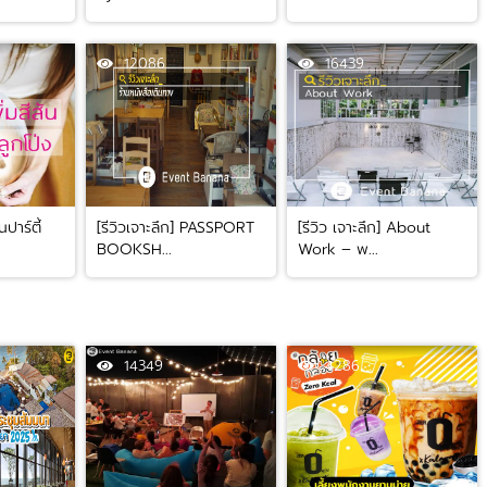
12086
16439
นปาร์ตี้
[รีวิวเจาะลึก] PASSPORT
[รีวิว เจาะลึก] About
BOOKSH...
Work – พ...
14349
4286