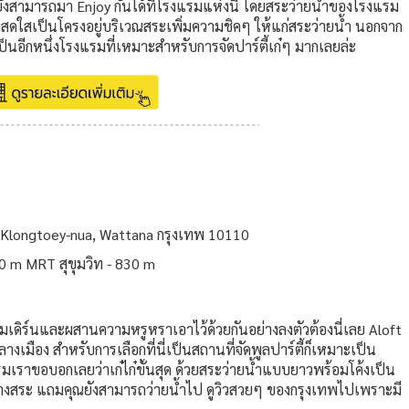
ยังสามารถมา Enjoy กันได้ที่โรงแรมแห่งนี้ โดยสระว่ายน้ำของโรงแรม
งสดใสเป็นโครงอยู่บริเวณสระเพิ่มความชิคๆ ให้แก่สระว่ายน้ำ นอกจาก
เป็นอีกหนึ่งโรงแรมที่เหมาะสำหรับการจัดปาร์ตี้เก๋ๆ มากเลยล่ะ
 Klongtoey-nua, Wattana กรุงเทพ 10110
 m MRT สุขุมวิท - 830 m
ก๋โมเดิร์นและผสานความหรูหราเอาไว้ด้วยกันอย่างลงตัวต้องนี่เลย Aloft
เมือง สำหรับการเลือกที่นี่เป็นสถานที่จัดพูลปาร์ตี้ก็เหมาะเป็น
มเราขอบอกเลยว่าเก๋ไก๋ขั้นสุด ด้วยสระว่ายน้ำแบบยาวพร้อมโค้งเป็น
ีข้างสระ แถมคุณยังสามารถว่ายน้ำไป ดูวิวสวยๆ ของกรุงเทพไปเพราะมี