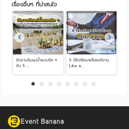
เรื่องอื่นๆ ที่น่าสนใจ
7396
11643
้า
จัดงานริมแม่น้ำแบบชิค ๆ
5 วิธีเตรียมพรีเซนต์งาน
Be
กับ 5 ...
Like a...
Des