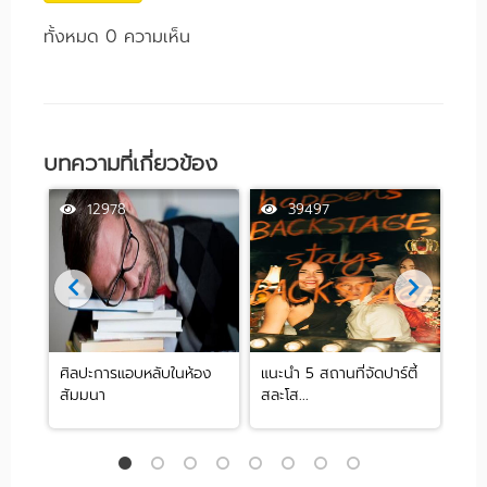
ทั้งหมด 0 ความเห็น
บทความที่เกี่ยวข้อง
12978
39497
ศิลปะการแอบหลับในห้อง
แนะนำ 5 สถานที่จัดปาร์ตี้
[รีว
สัมมนา
สละโส...
by .