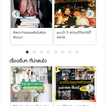
ศิลปะการแอบหลับในห้อง
แนะนำ 5 สถานที่จัดปาร์ตี้
[รีว
สัมมนา
สละโส...
by .
เรื่องอื่นๆ ที่น่าสนใจ
26869
7908