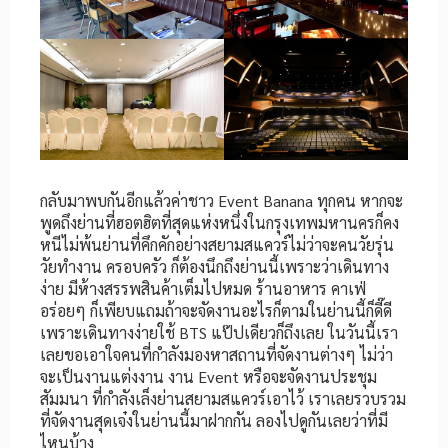
กลับมาพบกันอีกแล้วค่าชาว Event Banana ทุกคน หากจะ
พูดถึงย่านที่ฮอตฮิตที่สุดแห่งหนึ่งในกรุงเทพมหานครก็คง
หนีไม่พ้นย่านที่คึกคักอย่างสยามสแควร์ไม่ว่าจะคนวัยรุ่น
วัยทำงาน ครอบครัว ก็ต้องนึกถึงย่านนี้เพราะว่าเดินทาง
ง่าย มีห้างสรรพสินค้าเต็มไปหมด ร้านอาหาร คาเฟ่
อร่อยๆ ก็เพียบแถมถ้าจะจัดงานอะไรก็ตามในย่านนี้ก็ดี๊ดี
เพราะเดินทางง่ายใช้ BTS แป๊ปเดียวก็ถึงเลย ในวันนี้เรา
เลยขอเอาใจคนที่กำลังมองหาสถานที่จัดงานต่างๆ ไม่ว่า
จะเป็นงานแต่งงาน งาน Event หรือจะจัดงานประชุม
สัมมนา ที่กำลังเล็งย่านสยามสแควร์เอาไว้ เราเลยรวบรวม
ที่จัดงานสุดเจ๋งในย่านนี้มาฝากกัน ลองไปดูกันเลยว่าที่มี
ไหนบ้าง