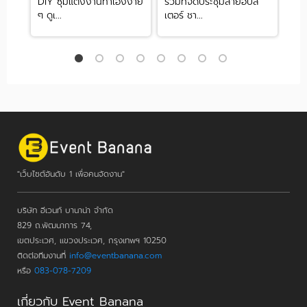
DIY ซุ้มแต่งงานทำเองง่าย
รวมที่จัดประชุมสายฮิปส
รีว
ๆ ดูเ...
เตอร์ ชา...
Offi
"เว็บไซต์อันดับ 1 เพื่อคนจัดงาน"
บริษัท อีเวนท์ บานาน่า จำกัด
829 ถ.พัฒนาการ 74,
เขตประเวศ, แขวงประเวศ, กรุงเทพฯ 10250
ติดต่อทีมงานที่
info@eventbanana.com
หรือ
083-078-7209
เกี่ยวกับ Event Banana