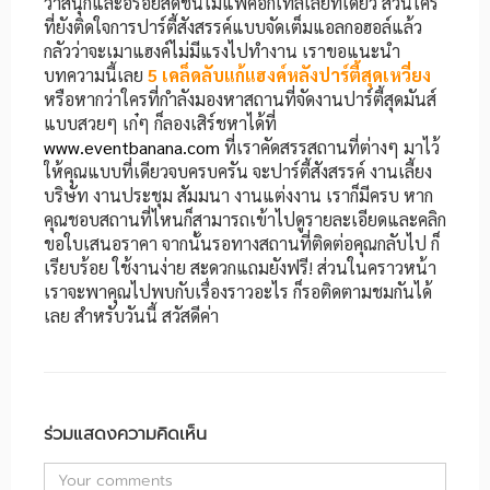
ว่าสนุกและอร่อยสดชื่นไม่แพ้ค็อกเทลเลยทีเดียว ส่วนใคร
ที่ยังติดใจการปาร์ตี้สังสรรค์แบบจัดเต็มแอลกอฮอล์แล้ว
กลัวว่าจะเมาแฮงค์ไม่มีแรงไปทำงาน เราขอแนะนำ
บทความนี้เลย
5 เคล็ดลับแก้แฮงค์หลังปาร์ตี้สุดเหวี่ยง
หรือหากว่าใครที่กำลังมองหาสถานที่จัดงานปาร์ตี้สุดมันส์
แบบสวยๆ เก๋ๆ ก็ลองเสิร์ชหาได้ที่
www.eventbanana.com
ที่เราคัดสรรสถานที่ต่างๆ มาไว้
ให้คุณแบบที่เดียวจบครบครัน จะปาร์ตี้สังสรรค์ งานเลี้ยง
บริษัท งานประชุม สัมมนา งานแต่งงาน เราก็มีครบ หาก
คุณชอบสถานที่ไหนก็สามารถเข้าไปดูรายละเอียดและคลิก
ขอใบเสนอราคา จากนั้นรอทางสถานที่ติดต่อคุณกลับไป ก็
เรียบร้อย ใช้งานง่าย สะดวกแถมยังฟรี! ส่วนในคราวหน้า
เราจะพาคุณไปพบกับเรื่องราวอะไร ก็รอติดตามชมกันได้
เลย สำหรับวันนี้ สวัสดีค่า
ร่วมแสดงความคิดเห็น