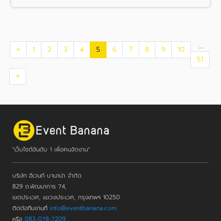
...
«
1
2
3
4
5
6
7
8
9
10
51
»
"เว็บไซต์อันดับ 1 เพื่อคนจัดงาน"
บริษัท อีเวนท์ บานาน่า จำกัด
829 ถ.พัฒนาการ 74,
เขตประเวศ, แขวงประเวศ, กรุงเทพฯ 10250
ติดต่อทีมงานที่
info@eventbanana.com
หรือ
083-078-7209