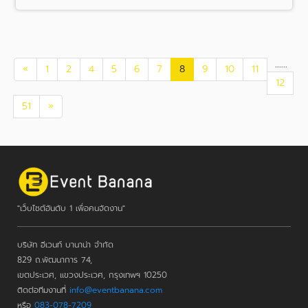
...
...
«
1
2
4
5
6
7
8
9
10
11
12
51
»
"เว็บไซต์อันดับ 1 เพื่อคนจัดงาน"
บริษัท อีเวนท์ บานาน่า จำกัด
829 ถ.พัฒนาการ 74,
เขตประเวศ, แขวงประเวศ, กรุงเทพฯ 10250
ติดต่อทีมงานที่
info@eventbanana.com
หรือ
083-078-7209