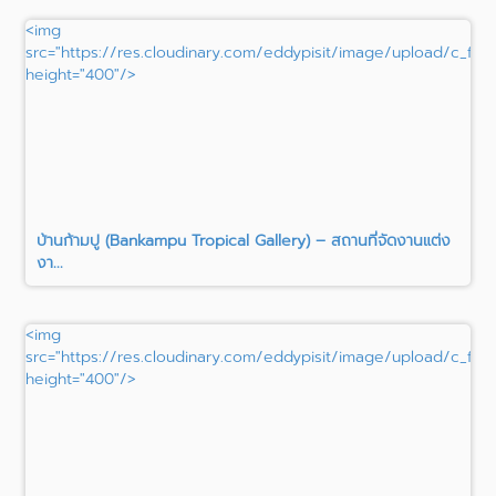
<img
src="https://res.cloudinary.com/eddypisit/image/upload/c_fill,
height="400"/>
บ้านก้ามปู (Bankampu Tropical Gallery) – สถานที่จัดงานแต่ง
งา...
<img
src="https://res.cloudinary.com/eddypisit/image/upload/c_fil
height="400"/>