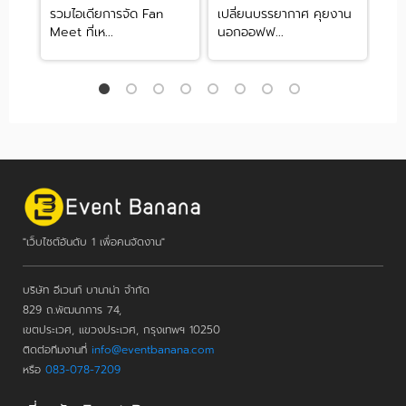
มมนา
รวมไอเดียการจัด Fan
​เปลี่ยนบรรยากาศ คุยงาน
5 ที
Meet ที่เห...
นอกออฟฟ...
จังห
"เว็บไซต์อันดับ 1 เพื่อคนจัดงาน"
บริษัท อีเวนท์ บานาน่า จำกัด
829 ถ.พัฒนาการ 74,
เขตประเวศ, แขวงประเวศ, กรุงเทพฯ 10250
ติดต่อทีมงานที่
info@eventbanana.com
หรือ
083-078-7209