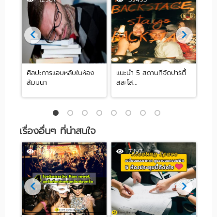
ศิลปะการแอบหลับในห้อง
แนะนำ 5 สถานที่จัดปาร์ตี้
[รีว
สัมมนา
สละโส...
by .
เรื่องอื่นๆ ที่น่าสนใจ
12562
7397