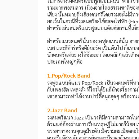
ในการจ้างวงดนตรีแบบฟูลแบนด์นั้น พวกเขาเห
รวมมากพอสมควร เนื่องจากโดยธรรมชาติของฟูล
เสียง นั่นหมายถึงเสียงดนตรีโดยรวมจะไม่มีท
ยกเว้นในกรณีที่วงดนตรีจะใช้กลองไฟฟ้า (Elec
สำหรับเล่นดนตรีแนวฟูลแบนด์แต่สถานที่เล็กมาก
สำหรับแนวดนตรีนั้นของวงฟูลแบนด์นั้น อาจกล
เบส และกีต้าร์หรือคีย์บอร์ด เป็นต้นไป ก็แทบ
นักดนตรีแต่ละวงได้ซ้อมมา โดยหลักๆแล้วสำ
ประเภทใหญ่ๆคือ
1.Pop/Rock Band
วงฟูลแบนด์แนว Pop/Rock เป็นวงดนตรีที่หาไ
กับเพลงฮิต เพลงดัง ที่ใครได้ยินก็มักจะร้องต
เขาสามารถทำให้งานปาร์ตี้สนุกสุดๆ หรืองานแ
2.Jazz Band
วงดนตรีแนว Jazz เป็นวงที่มีความสามารถในกา
ล้วนแต่ต้องผ่านการเรียนทฤษฏีไม่มากก็น้อย เพื่
บรรยากาศงานคุณดูมีระดับ มีความละเมียดละไม แต
ดนตรีแจ๊สระดับอาจารย์อาจจะมีราคาจ้างหลายหมื่