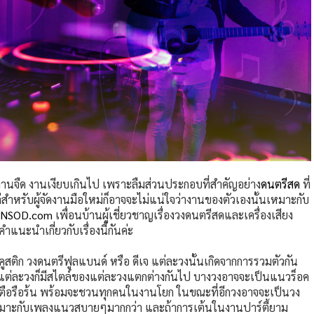
นจืด งานเงียบเกินไป เพราะลืมส่วนประกอบที่สำคัญอย่าง
ดนตรีสด
ที่
่สำหรับผู้จัดงานมือใหม่ก็อาจจะไม่แน่ใจว่างานของตัวเองนั้นเหมาะกับ
ENSOD.com
เพื่อนบ้านผู้เชี่ยวชาญเรื่องวงดนตรีสดและเครื่องเสียง
นะนำเกี่ยวกับเรื่องนี้กันค่ะ
สติก วงดนตรีฟูลแบนด์ หรือ ดีเจ แต่ละวงนั้นเกิดจากการรวมตัวกัน
ตรีแต่ละวงก็มีสไตล์ของแต่ละวงแตกต่างกันไป บางวงอาจจะเป็นแนวร็อค
ระตือรือร้น พร้อมจะชวนทุกคนในงานโยก ในขณะที่อีกวงอาจจะเป็นวง
ะเหมาะกับเพลงแนวสบายๆมากกว่า และถ้าการเต้นในงานปาร์ตี้ยาม