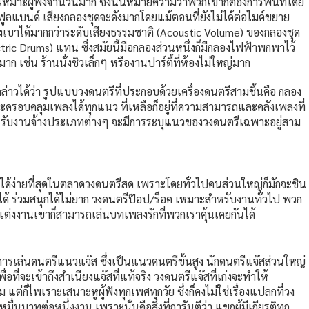
มาะผู้ฟังจำนวนมาก ซึ่งนั่นหมายความว่าพวกเขาก็ต้องการพื้นที่โดย
แบนด์ เสียงกลองชุดจะดังมากโดยแม้ตอนที่ยังไม่ได้ต่อไมค์ขยาย
างเบาได้มากกว่าระดับเสียงธรรมชาติ (Acoustic Volume) ของกลองชุด
tric Drums) แทน ซึ่งสมัยนี้มือกลองส่วนหนึ่งก็มีกลองไฟฟ้าพกพาไว้
 เช่น ร้านนั่งชิวเล็กๆ หรืองานปาร์ตี้ที่ห้องไม่ใหญ่มาก
่าวได้ว่า รูปแบบวงดนตรีที่ประกอบด้วยเครื่องดนตรีสามชิ้นคือ กลอง
จะครอบคลุมเพลงได้ทุกแนว ที่เหลือก็อยู่ที่ความสามารถและคลังเพลงที่
หรับงานจ้างประเภทต่างๆ จะมีการระบุแนวของวงดนตรีเฉพาะอยู่สาม
ด้ง่ายที่สุดในตลาดวงดนตรีสด เพราะโดยทั่วไปคนส่วนใหญ่ก็มักจะชิน
ามได้ ร่วมสนุกได้ไม่ยาก วงดนตรีป๊อป/ร็อค เหมาะสำหรับงานทั่วไป พวก
ต่งงานเขาก็สามารถเล่นบทเพลงรักที่พวกเราคุ้นเคยกันได้
รเล่นดนตรีแนวแจ๊ส ซึ่งเป็นแนวดนตรีขั้นสูง นักดนตรีแจ๊สส่วนใหญ่
อที่จะเข้าถึงสำเนียงแจ๊สที่แท้จริง วงดนตรีแจ๊สที่เก่งจะทำให้
่ก็ไพเราะเสนาะหูผู้ฟังทุกเพศทุกวัย ซึ่งก็คงไม่ใช่เรื่องแปลกที่วง
นบาทต่อหนึ่งงาน เพราะนั่นคือสิ่งที่การันตีว่า แขกผู้มีเกียรติทุก