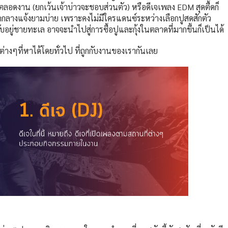
ตลอดงาน (ยกเว้นเจ้าบ่าวจะชอบส่วนตัว) หรือดีเจเพลง EDM สุดตื้ดก็
กลางแจ้งยามบ่าย เพราะคงไม่มีใครแดนซ์ระหว่างเลือกปูสดสักตัว
อยู่ชายทะเล อาจจะนำไปสู่การซื้อปูและกุ้งในตลาดที่มากขึ้นก็เป็นได้
่างๆที่หาได้โดยทั่วไป ที่ถูกกับงานของเรากันเลย