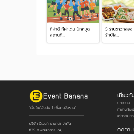
กีฬาดี กีฬาเด่น ปักหมุด
5 ร้านข้าวกล่อง
สถานที่...
รักษ์โล...
เกี่ยว
บทความ
"เว็บไซต์อันดับ 1 เพื่อคนจัดงาน"
ทำงานกับเร
เกี่ยวกับเรา
บริษัท อีเวนท์ บานาน่า จำกัด
ติดตาม
829 ถ.พัฒนาการ 74,