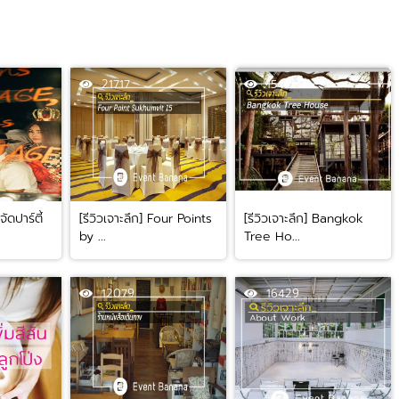
21717
15446
ัดปาร์ตี้
[รีวิวเจาะลึก] Four Points
[รีวิวเจาะลึก] Bangkok
by ...
Tree Ho...
12079
16429