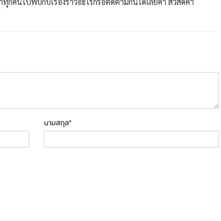
ทุกคนไปพบกับเรื่องราวอะไรก็รอติดตามกันได้เลยค่า สวัสดีค่า
นามสกุล
*