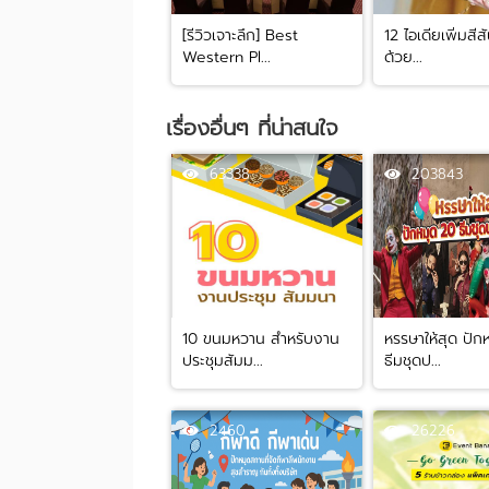
[รีวิวเจาะลึก] Best
12 ไอเดียเพิ่มสีสั
Western Pl...
ด้วย...
เรื่องอื่นๆ ที่น่าสนใจ
63338
203843
10 ขนมหวาน สำหรับงาน
หรรษาให้สุด ปัก
ประชุมสัมม...
ธีมชุดป...
2460
26226