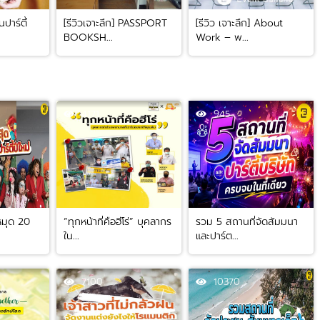
นปาร์ตี้
[รีวิวเจาะลึก] PASSPORT
[รีวิว เจาะลึก] About
BOOKSH...
Work – พ...
4171
945
หมุด 20
“ทุกหน้าที่คือฮีโร่” บุคลากร
รวม 5 สถานที่จัดสัมมนา
ใน...
และปาร์ต...
7100
10370