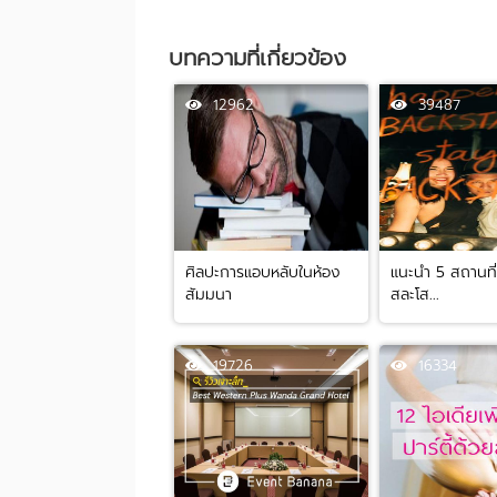
บทความที่เกี่ยวข้อง
12962
39487
ศิลปะการแอบหลับในห้อง
แนะนำ 5 สถานที่จ
สัมมนา
สละโส...
19726
16334