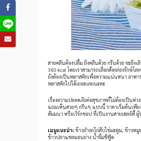
สายคลีนต้องปลื้ม ยิ่งคลีนด้วย กรีนด้วย จะยิ่งเลิ
360 kcal โดยเราสามารถเลือกสั่งกล่องรักษ์โลก
ยังต้องเป็นพลาสติกเพื่อความแน่นหนา อาหารจะ
พลาสติกไปได้เยอะเลยนะคะ
เรื่องความปลอดภัยต่อสุขภาพก็ไม่ต้องเป็นห่
แถมเห็นสวยๆ กรีนๆ แบบนี้ ราคาเริ่มต้นเพีย
สัมมนา หรือเวิร์กชอป ที่เป็นงานสายเฮลธ์ตี้ ผู
เมนูแนะนำ:
ข้าวยำอกไก่สับไข่มะตูม, ข้าวหมูย
ข้าวปลาแซลมอนย่าง น้ำจิ้มซีฟู้ด