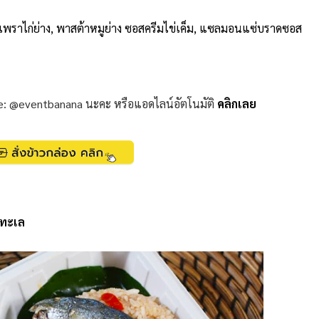
ัดกะเพราไก่ย่าง, พาสต้าหมูย่าง ซอสครีมไข่เค็ม, แซลมอนแซ่บราดซอส
ine: @eventbanana นะคะ
หรือแอดไลน์อัตโนมัติ
คลิกเลย
์ทะเล