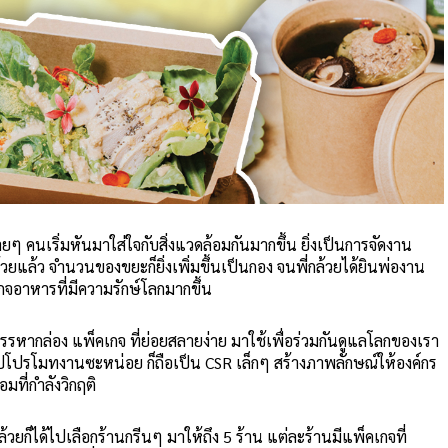
ายๆ คนเริ่มหันมาใส่ใจกับสิ่งแวดล้อมกันมากขึ้น ยิ่งเป็นการจัดงาน
ยแล้ว จำนวนของขยะก็ยิ่งเพิ่มขึ้นเป็นกอง จนพี่กล้วยได้ยินพ่องาน
จอาหารที่มีความรักษ์โลกมากขึ้น
รรหากล่อง แพ็คเกจ ที่ย่อยสลายง่าย มาใช้เพื่อร่วมกันดูแลโลกของเรา
ยรูปโปรโมทงานซะหน่อย ก็ถือเป็น CSR เล็กๆ สร้างภาพลักษณ์ให้องค์กร
อมที่กำลังวิกฤติ
ี่กล้วยก็ได้ไปเลือกร้านกรีนๆ มาให้ถึง 5 ร้าน แต่ละร้านมีแพ็คเกจที่