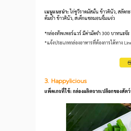
เมนูแนะนำ:
ไก่ซูวีราดมัสมั่น ข้าวคินัว, สล
ต้มยำ ข้าวคินัว, สเต็กแซลมอนจิ้มแจ่ว
*กล่องทัพเพอร์แวร์ มีค่ามัดจำ 300 บาทนะจ๊ะ
*แจ้งประเภทกล่องอาหารที่ต้องการได้ทาง L
3. Happylicious
แพ็คเกจที่ใช้: กล่องผลิตจากเปลือกของสัตว