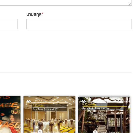
นามสกุล
*
21723
15454