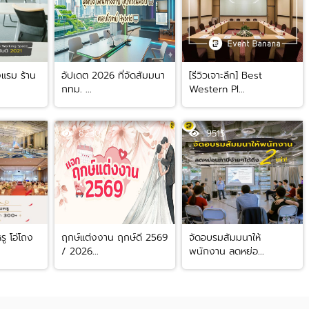
งแรม ร้าน
อัปเดต 2026 ที่จัดสัมมนา
[รีวิวเจาะลึก] Best
กทม. ...
Western Pl...
8230
9515
ู โอ่โถง
ฤกษ์แต่งงาน ฤกษ์ดี 2569
จัดอบรมสัมมนาให้
/ 2026...
พนักงาน ลดหย่อ...