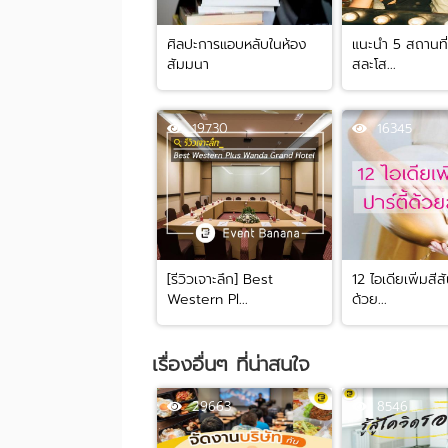
ศิลปะการแอบหลับในห้อง
แนะนำ 5 สถานที่จ
สัมมนา
สละโส...
19730
16345
[รีวิวเจาะลึก] Best
12 ไอเดียเพิ่มสีสั
Western Pl...
ด้วย...
เรื่องอื่นๆ ที่น่าสนใจ
29663
8546