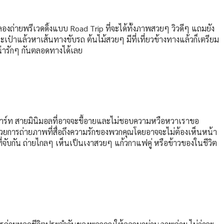
องถ่ายพรีเวดดิ้งแบบ Road Trip ที่จะได้ทั้งภาพสวยๆ วิวดีๆ แถมยัง
ระเป๋าแล้วหาเส้นทางขับรถ ต้นไม้สวยๆ มีที่เที่ยวข้างทางแล้วก็เตรียม
งน่ารักๆ กันตลอดทางได้เลย
ายอาร์ท สายมินิมอลที่อาจจะขี้อายและไม่ชอบความหวือหวาเราขอ
้วยการถ่ายภาพที่สื่อถึงความรักของพวกคุณโดยอาจจะไม่ต้องเห็นหน้า
อที่จับกัน ถ่ายไกลๆ เห็นเป็นเงาสวยๆ แก้วกาแฟคู่ หรือข้าวของในชีวิต