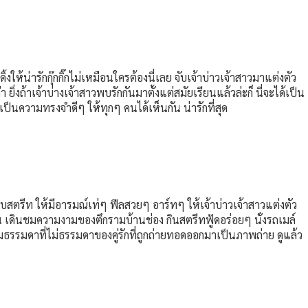
ให้น่ารักกุ๊กกิ๊กไม่เหมือนใครต้องนี่เลย จับเจ้าบ่าวเจ้าสาวมาแต่งตัว
ยิ่งถ้าเจ้าบ่างเจ้าสาวพบรักกันมาตั้งแต่สมัยเรียนแล้วล่ะก็ นี่จะได้เป็น
ป็นความทรงจำดีๆ ให้ทุกๆ คนได้เห็นกัน น่ารักที่สุด
งแบบสตรีท ให้มีอารมณ์เท่ๆ ฟีลสวยๆ อาร์ทๆ ให้เจ้าบ่าวเจ้าสาวแต่งตัว
น เดินชมความงามของตึกรามบ้านช่อง กินสตรีทฟู้ดอร่อยๆ นั่งรถเมล์
มธรรมดาที่ไม่ธรรมดาของคู่รักที่ถูกถ่ายทอดออกมาเป็นภาพถ่าย ดูแล้ว