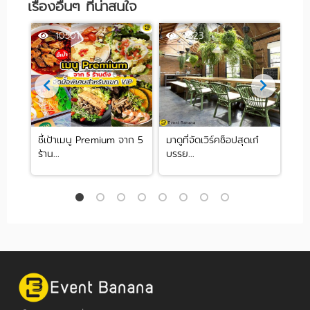
เรื่องอื่นๆ ที่น่าสนใจ
10501
7523
ชี้เป้าเมนู Premium จาก 5
มาดูที่จัดเวิร์คช็อปสุดเก๋
เท่า
ร้าน...
บรรย...
ปร..