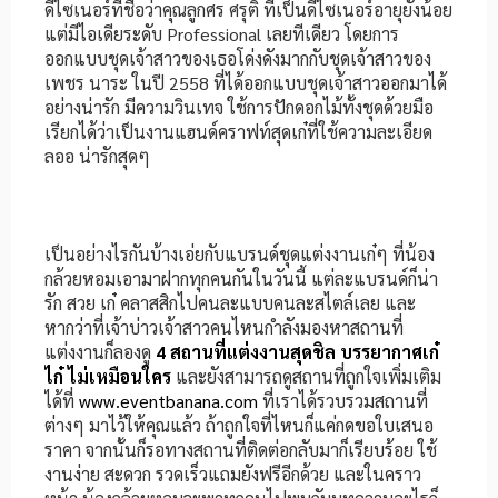
ดีไซเนอร์ที่ชื่อว่าคุณลูกศร ศรุติ ที่เป็นดีไซเนอร์อายุยังน้อย
แต่มีไอเดียระดับ Professional เลยทีเดียว โดยการ
ออกแบบชุดเจ้าสาวของเธอโด่งดังมากกับชุดเจ้าสาวของ
เพชร นาระ ในปี 2558 ที่ได้ออกแบบชุดเจ้าสาวออกมาได้
อย่างน่ารัก มีความวินเทจ ใช้การปักดอกไม้ทั้งชุดด้วยมือ
เรียกได้ว่าเป็นงานแฮนด์คราฟท์สุดเก๋ที่ใช้ความละเอียด
ลออ น่ารักสุดๆ
เป็นอย่างไรกันบ้างเอ่ยกับแบรนด์ชุดแต่งงานเก๋ๆ ที่น้อง
กล้วยหอมเอามาฝากทุกคนกันในวันนี้ แต่ละแบรนด์ก็น่า
รัก สวย เก๋ คลาสสิกไปคนละแบบคนละสไตล์เลย และ
หากว่าที่เจ้าบ่าวเจ้าสาวคนไหนกำลังมองหาสถานที่
แต่งงานก็ลองดู
4 สถานที่แต่งงานสุดชิล บรรยากาศเก๋
ไก๋ ไม่เหมือนใคร
และยังสามารถดูสถานที่ถูกใจเพิ่มเติม
ได้ที่
www.eventbanana.com
ที่เราได้รวบรวมสถานที่
ต่างๆ มาไว้ให้คุณแล้ว ถ้าถูกใจที่ไหนก็แค่กดขอใบเสนอ
ราคา จากนั้นก็รอทางสถานที่ติดต่อกลับมาก็เรียบร้อย ใช้
งานง่าย สะดวก รวดเร็วแถมยังฟรีอีกด้วย และในคราว