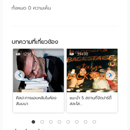
ทั้งหมด 0 ความเห็น
บทความที่เกี่ยวข้อง
12983
39498
ศิลปะการแอบหลับในห้อง
แนะนำ 5 สถานที่จัดปาร์ตี้
[รีว
สัมมนา
สละโส...
by .