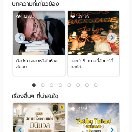
บทความที่เกี่ยวข้อง
12983
39499
ศิลปะการแอบหลับในห้อง
แนะนำ 5 สถานที่จัดปาร์ตี้
[รีว
สัมมนา
สละโส...
by .
เรื่องอื่นๆ ที่น่าสนใจ
869
4559