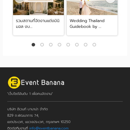
่
รวมสถานที่จัดงานแต่งมินิ
Wedding Thailand
10 
มอล งบ...
Guidebook by ...
ของ
"เว็บไซต์อันดับ 1 เพื่อคนจัดงาน"
บริษัท อีเวนท์ บานาน่า จำกัด
829 ถ.พัฒนาการ 74,
เขตประเวศ, แขวงประเวศ, กรุงเทพฯ 10250
ติดต่อทีมงานที่
info@eventbanana.com