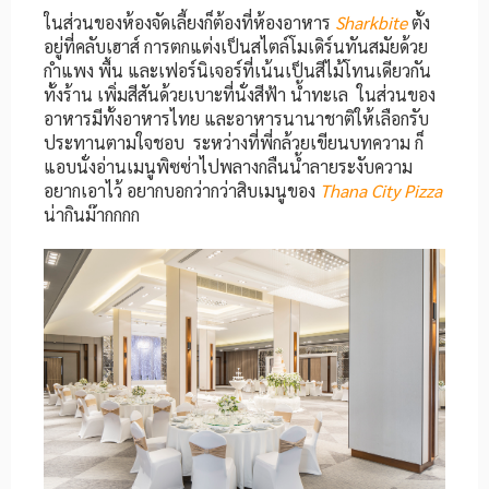
ในส่วนของห้องจัดเลี้ยงก็ต้องที่ห้องอาหาร
Sharkbite
ตั้ง
อยู่ที่คลับเฮาส์ การตกแต่งเป็นสไตล์
โมเดิร์นทันสมัยด้วย
กำแพง พื้น และเฟอร์นิเจอร์ที่เน้นเป็นสีไม้โทนเดียวกัน
ทั้งร้าน เพิ่มสีสันด้วยเบาะที่นั่งสีฟ้า น้ำทะเล ในส่วนของ
อาหารมีทั้งอาหารไทย และอาหารนานาชาติให้เลือกรับ
ประทานตามใจชอบ ระหว่างที่พี่กล้วยเขียนบทความ ก็
แอบนั่งอ่านเมนูพิซซ่าไปพลางกลืนน้ำลายระงับความ
อยากเอาไว้ อยากบอกว่ากว่าสิบเมนูของ
Thana City Pizza
น่ากินม๊ากกกก