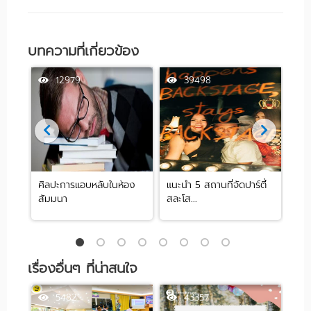
บทความที่เกี่ยวข้อง
12979
39498
ศิลปะการแอบหลับในห้อง
แนะนำ 5 สถานที่จัดปาร์ตี้
[รีว
สัมมนา
สละโส...
by .
เรื่องอื่นๆ ที่น่าสนใจ
5482
43357