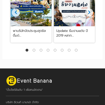
ลง
พาบริษัทจัดประชุมสุดชิล
Update ธีมงานแต่ง ปี
10 เ
ดื่มด่...
2019 หลาก...
ต้อง
"เว็บไซต์อันดับ 1 เพื่อคนจัดงาน"
บริษัท อีเวนท์ บานาน่า จำกัด