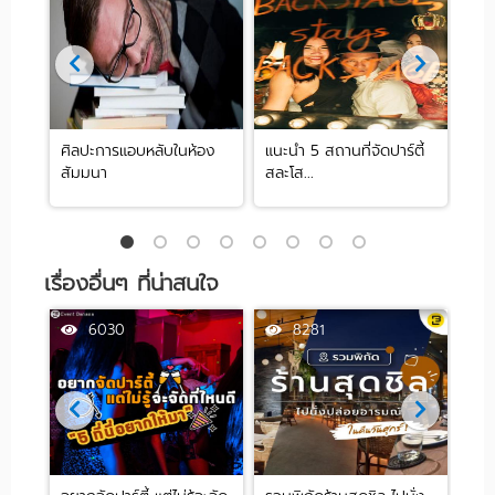
ศิลปะการแอบหลับในห้อง
แนะนำ 5 สถานที่จัดปาร์ตี้
[รีว
สัมมนา
สละโส...
by .
เรื่องอื่นๆ ที่น่าสนใจ
6030
8281