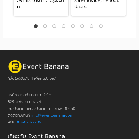
ร์ตี้
อยากจัดปาร์ตี้ แต่ไม่รู้จะจัด
รวมพิกัดร้านสุดชิล ไปนั่ง
10 ธ
ท...
ปล่อย...
สุดป
"เว็บไซต์อันดับ 1 เพื่อคนจัดงาน"
บริษัท อีเวนท์ บานาน่า จำกัด
829 ถ.พัฒนาการ 74,
เขตประเวศ, แขวงประเวศ, กรุงเทพฯ 10250
ติดต่อทีมงานที่
info@eventbanana.com
หรือ
083-078-7209
เกี่ยวกับ Event Banana