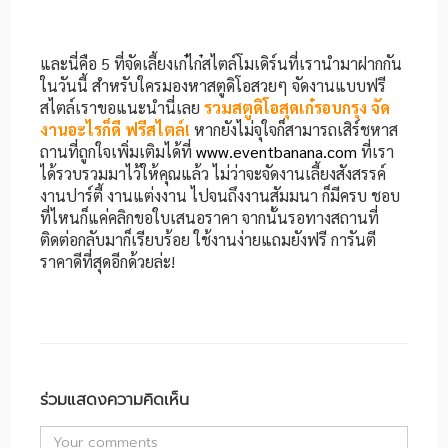
และนี่คือ 5 ที่จัดเลี้ยงเก๋ไก๋สไตล์โมเดิร์นที่เรานำมาฝากกัน
ในวันนี้ สำหรับใครมองหาสตูดิโอสวยๆ จัดงานแบบฟรี
สไตล์เราขอแนะนำนี่เลย
รวมสตูดิโอสุดเก๋รอบกรุง จัด
งานอะไรก็ดี ฟรีสไตล์!
หากยังไม่จุใจก็สามารถเสิร์ชหาส
ถานที่ถูกใจเพิ่มเติมได้ที่
www.eventbanana.com
ที่เรา
ได้รวบรวมมาไว้ให้คุณแล้ว ไม่ว่าจะจัดงานเลี้ยงสังสรรค์
งานปาร์ตี้ งานแต่งงาน ไปจนถึงงานสัมมนา ก็มีครบ ชอบ
ที่ไหนก็แค่คลิกขอใบเสนอราคา จากนั้นรอทางสถานที่
ติดต่อกลับมาก็เรียบร้อย ใช้งานง่ายแถมยังฟรี การันตี
ราคาดีที่สุดอีกด้วยล่ะ!
ร่วมแสดงความคิดเห็น