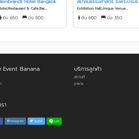
Rembrandt Hotel Bangkok
สมาคมธรรมศาสตร์ ในพระบรมร..
Hotel,Restaurant & Cafe,Bar,...
Exhibition Hall,Unique Venue...
ยืน 650
นั่ง 800
ยืน 600
นั่ง 350
กับ Event Banana
บริการลูกค้า
สถานที่
า
อาหาร
เรา
Line
k
Instagram
Twitter