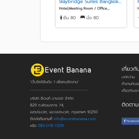
Staybridge Suites Bangkok...
Hotel,Meeting Room / Office,...
ยืน 80
นั่ง 80
เกี่ยว
บทความ
"เว็บไซต์อันดับ 1 เพื่อคนจัดงาน"
ทำงานกับเร
เกี่ยวกับเรา
บริษัท อีเวนท์ บานาน่า จำกัด
ติดตาม
829 ถ.พัฒนาการ 74,
เขตประเวศ, แขวงประเวศ, กรุงเทพฯ 10250
ติดต่อทีมงานที่
info@eventbanana.com
Faceboo
หรือ
083-078-7209