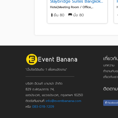
Staybridge Suites Bangkok...
Hotel,Meeting Room / Office,...
ยืน 80
นั่ง 80
เกี่ยว
บทความ
"เว็บไซต์อันดับ 1 เพื่อคนจัดงาน"
ทำงานกับเร
เกี่ยวกับเรา
บริษัท อีเวนท์ บานาน่า จำกัด
ติดตาม
829 ถ.พัฒนาการ 74,
เขตประเวศ, แขวงประเวศ, กรุงเทพฯ 10250
ติดต่อทีมงานที่
info@eventbanana.com
Faceboo
หรือ
083-078-7209