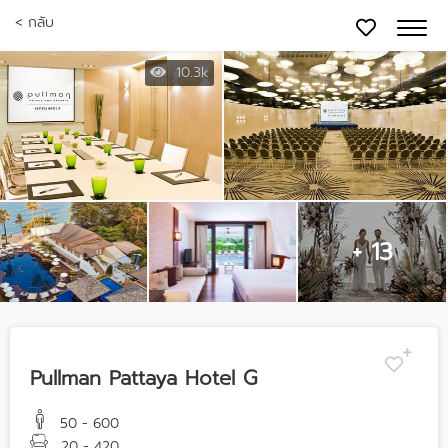
< กลับ
10.3k
+ 13
Pullman Pattaya Hotel G
50 - 600
20 - 420