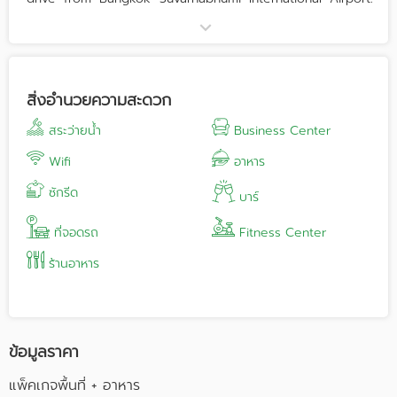
Best accessible by car, the resort can also be reached
by bus from the Ekkamai Bus Terminal in Bangkok.
Located right on the beachfront, Pullman Pattaya Hotel G
offers guest a relaxing getaway with direct access to the
สิ่งอำนวยความสะดวก
resort’s own private beach club.
สระว่ายน้ำ
Business Center
The hotel also features the famed Aisawan Spa, providing
exquisite facilities with traditional Thai VIP massage and
Wifi
อาหาร
treatment rooms. The spa also takes pride in applying
ซักรีด
only the finest of natural products and boasts a
บาร์
dedicated team of highly skilled therapists.
ที่จอดรถ
Fitness Center
ร้านอาหาร
ข้อมูลราคา
แพ็คเกจพื้นที่ + อาหาร