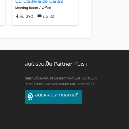
CC Conference Centre
Marriott Executive 
Meeting Room / Office
Hotel,Exhibition Hall,Bar,Me.
ยืน 290
นั่ง 32
ยืน 150
นั่ง 160
สนใจร่วมเป็น Partner กับเรา
ให้สถานที่ของคุณสร้างรายได้จากงานประชุม สัมมนา
ปาร์ตี้ แต่งงาน หรืองานอีเวนท์ต่างๆ ได้มากยิ่งขึ้น
สนใจลงประกาศสถานที่