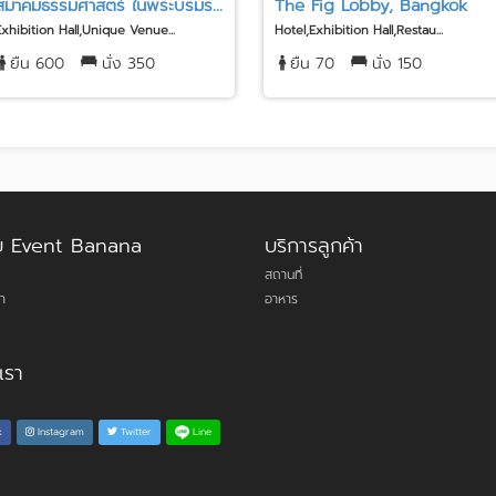
สมาคมธรรมศาสตร์ ในพระบรมร...
The Fig Lobby, Bangkok
Exhibition Hall,Unique Venue...
Hotel,Exhibition Hall,Restau...
ยืน 600
นั่ง 350
ยืน 70
นั่ง 150
กับ Event Banana
บริการลูกค้า
สถานที่
า
อาหาร
เรา
Line
k
Instagram
Twitter