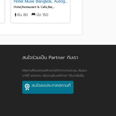
Hotel Muse Bangkok, Autog...
สมาคมธรรมศาสตร์ ในพ
Hotel,Restaurant & Cafe,Bar,...
Exhibition Hall,Unique Venu
ยืน 80
นั่ง 150
ยืน 600
นั่ง 35
สนใจร่วมเป็น Partner กับเรา
ให้สถานที่ของคุณสร้างรายได้จากงานประชุม สัมมนา
ปาร์ตี้ แต่งงาน หรืองานอีเวนท์ต่างๆ ได้มากยิ่งขึ้น
สนใจลงประกาศสถานที่