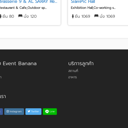
Brasserie 9 & AL SARAY Re...
SiamPic Hall
Restaurant & Cafe,Outdoor sp...
Exhibition Hall,Co-working s...
ยืน 80
นั่ง 120
ยืน 1069
นั่ง 1069
กับ Event Banana
บริการลูกค้า
สถานที่
า
อาหาร
เรา
Line
k
Instagram
Twitter