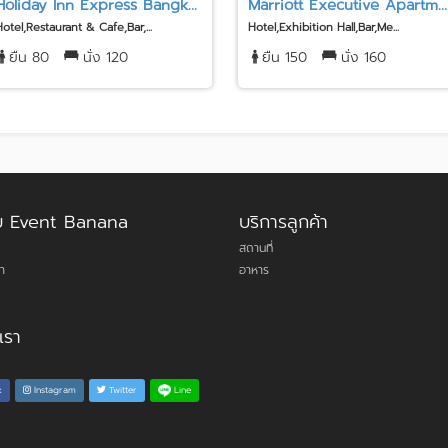
Holiday Inn Express Bangk...
Marriott Executive Apartm...
Hotel,Restaurant & Cafe,Bar,...
Hotel,Exhibition Hall,Bar,Me...
ยืน 80
นั่ง 120
ยืน 150
นั่ง 160
กับ Event Banana
บริการลูกค้า
สถานที่
า
อาหาร
เรา
Line
k
Instagram
Twitter