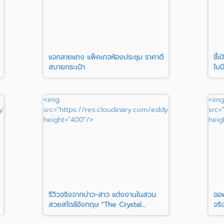
แจกลายแทง แพ็คเกจห้องประชุม ราคาดี
ชี้
สบายกระเป๋า
ในปี
<img
<im
ypisit/image/upload/c_fill,h_400/mxzjnhhyoravvql7csk8"
src="https://res.cloudinary.com/eddypisit/image/up
src=
height="400"/>
heig
รีวิวจริงจากบ่าว-สาว แต่งงานในสวน
ออฟ
สวยสไตล์อังกฤษ “The Crystal...
จร