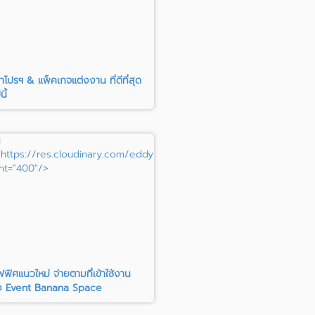
เป้าโปรฯ & แพ็คเกจแต่งงาน ที่ดีที่สุด
นี้
g
load/c_fill,h_400/ygqu1pfm7xlf09w66bcm"
"https://res.cloudinary.com/eddypisit/image/upload/c_fill,h_400
ht="400"/>
ฟิศแนวใหม่ จ่ายตามที่เข้าใช้งาน
ิง Event Banana Space