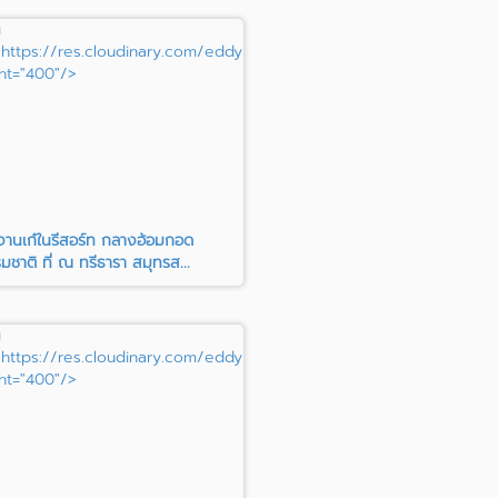
g
oad/c_fill,h_400/rla4ewmquzotmgxvcagf"
"https://res.cloudinary.com/eddypisit/image/upload/c_fill,h_400
ht="400"/>
งานเก๋ในรีสอร์ท กลางอ้อมกอด
มชาติ ที่ ณ ทรีธารา สมุทรส...
g
ad/c_fill,h_400/p79lg5xofilzjhuc7rmx"
"https://res.cloudinary.com/eddypisit/image/upload/c_fill,h_400/zl
ht="400"/>