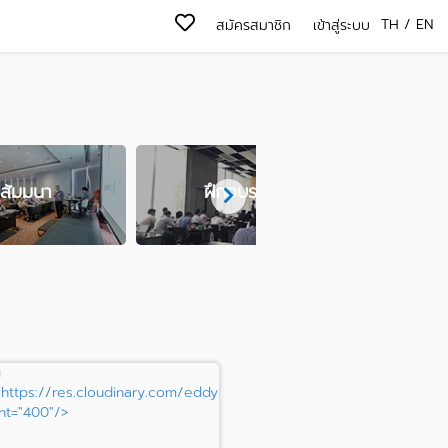
TH
/
EN
สมัครสมาชิก
เข้าสู่ระบบ
สัมมนา
ฝึกอบรม
เปิดตั
g
d/c_fill,h_400/kf1sah2ihnrfojpbkysz"
"https://res.cloudinary.com/eddypisit/image/upload/c_fill,h_400/
ht="400"/>