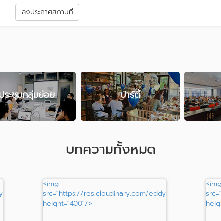
า
ลงประกาศสถานที่
ประชุมกลุ่มย่อย
ปาร์ตี้
บทความทั้งหมด
<img
<im
ypisit/image/upload/c_fill,h_400/v99ejvfus9s0flznwrxl"
src="https://res.cloudinary.com/eddypisit/image/uploa
src=
height="400"/>
heig