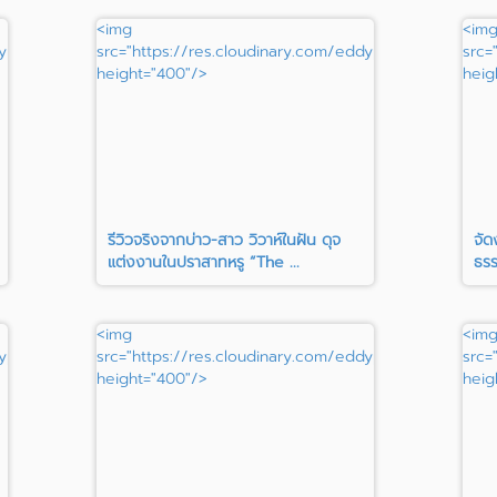
<img
<im
ypisit/image/upload/c_fill,h_400/omfenrvabsgzp5jiicui"
src="https://res.cloudinary.com/eddypisit/image/upl
src=
height="400"/>
heig
รีวิวจริงจากบ่าว-สาว วิวาห์ในฝัน ดุจ
จัด
แต่งงานในปราสาทหรู “The ...
ธรร
<img
<im
ypisit/image/upload/c_fill,h_400/q6rfimyehiaucfhb8mja"
src="https://res.cloudinary.com/eddypisit/image/uplo
src=
height="400"/>
heig