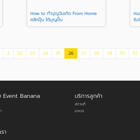
How to ทำบุญวันเกิด From Home
คนจ
คลิกปุ๊บ ได้บุญปั๊บ
รับ
2
22
23
24
25
26
27
28
29
30
51
กับ Event Banana
บริการลูกค้า
สถานที่
า
อาหาร
เรา