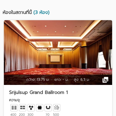
ห้องในสถานที่นี้
(3 ห้อง)
กว้าง:
13.75 ม.
ยาว:
- ม.
สูง:
6.3 ม.
Srijulsup Grand Ballroom 1
ความจุ:
400
200
300
70
500