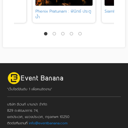
change
Phenix Pratunam : ฟินิกซ์ ประตู
SiamPic Hall
น้ำ
"เว็บไซต์อันดับ 1 เพื่อคนจัดงาน"
บริษัท อีเวนท์ บานาน่า จำกัด
829 ถ.พัฒนาการ 74,
เขตประเวศ, แขวงประเวศ, กรุงเทพฯ 10250
ติดต่อทีมงานที่
info@eventbanana.com