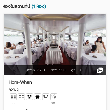
ห้องในสถานที่นี้
(1 ห้อง)
กว้าง:
7.2 ม.
ยาว:
32 ม.
สูง:
- ม.
Hom-Whan
ความจุ:
30
90