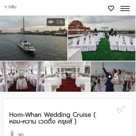
< กลับ
7.1k
+ 5
Hom-Whan Wedding Cruise (
หอม-หวาน เวดดิ้ง ครุยส์ )
90