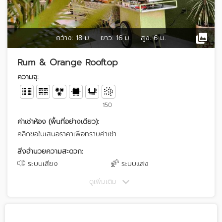
กว้าง:
18 ม.
ยาว:
16 ม.
สูง:
6 ม.
Rum & Orange Rooftop
ความจุ:
150
ค่าเช่าห้อง (พื้นที่อย่างเดียว):
คลิกขอใบเสนอราคาเพื่อทราบค่าเช่า
สิ่งอำนวยความสะดวก:
ระบบเสียง
ระบบแสง
ดูเพิ่มเติม