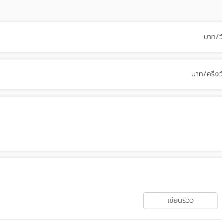
บาท/ว
บาท/ครึ่งว
เขียนรีวิว