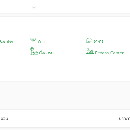
ยขนาด ตั้งแต่ห้องประชุมโมเดิร์น Ballroom ไปจนถึง รูฟท็อปวิวทะเลสูงที่สุ
งสังสรรค์ ดินเนอร์ส่วนตัว หรืออีเวนต์
ระบบอุปกรณ์ทันสมัย บริการจัดเลี้ยงคุณภาพ และที่จอดรถกว้างขวาง พร้อม
ประสบความสำเร็จอย่างสมบูรณ์แบบ
ing Destination
 Center
Wifi
อาหาร
ะชุม สัมมนา และงานเลี้ยง
ที่จอดรถ
Fitness Center
Inn & Suites Rayong City Centre offers a perfect blend of comfor
ts breathtaking sea views and direct access to Passione Shoppi
ness and leisure.
rivate celebration at our versatile rooftop event space, featuri
ulf of Thailand. With professional event support, modern faciliti
esigned to impress.
างวัน
บาท/