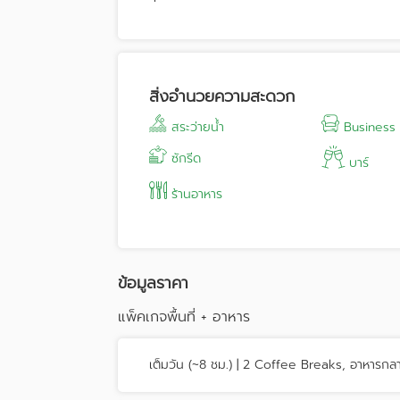
ครบครันด้วยพื้นที่จัดประชุมและอีเวนต์หลากหลา
ระยอง “Elementi Rooftop” เหมาะสำหรับงานเลี้ย
มอบประสบการณ์เหนือระดับด้วยทีมงานมืออาชีพ 
บริการครบทุกความต้องการ เพื่อให้งานของคุณ
📍
จุดเด่นของสถานที่:
สิ่งอำนวยความสะดวก
ทำเลใจกลางเมือง ใกล้ Passione Shopp
วิวทะเลจากห้องพักและรูฟท็อป
สระว่ายน้ำ
Business
ห้องประชุมครบวงจร รองรับได้ทั้ง งานปร
ทีมอีเวนต์มืออาชีพ พร้อมดูแลทุกขั้นตอน
ซักรีด
บาร์
Located in the heart of Rayong, Holiday 
ร้านอาหาร
convenience, and style. The hotel boas
Destination, making it ideal for both busi
Host your next meeting, conference, or p
panoramic views of Rayong City and the G
and refined catering, every occasion is d
ข้อมูลราคา
แพ็คเกจพื้นที่ + อาหาร
เต็มวัน (~8 ชม.) | 2 Coffee Breaks, อาหารกล