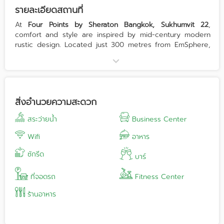
รายละเอียดสถานที่
At
Four Points by Sheraton Bangkok, Sukhumvit 22
,
comfort and style are inspired by mid-century modern
rustic design. Located just 300 metres from EmSphere,
UOB Live, Benjasiri Park, BTS Phrom Phong, BTS Asoke,
and MRT Sukhumvit, the hotel offers excellent
connectivity. Everything is seamlessly connected with
high-speed Wi-Fi throughout. Enjoy direct access to
premier shopping and entertainment at EmSphere,
สิ่งอำนวยความสะดวก
Emporium, and EmQuartier, and be just minutes away
from the Queen Sirikit National Convention Centre
สระว่ายน้ำ
Business Center
(QSNCC) for ultimate convenience. Stay active at any time
with our 24/7 fitness centre and rooftop pool.
Wifi
อาหาร
Experience all day dining at The Mesh, Bangkok's first
ซักรีด
and only modern beer house and sports bar, where
บาร์
dining, drinking, and the best brews enhance your casual
gatherings. Alternatively, host your event at the Mesh
ที่จอดรถ
Fitness Center
Lounge or Mesh Boardrooms 1 & 2, where style and
ร้านอาหาร
innovation come together in a simple yet sophisticated
setting.