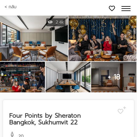
< กลับ
2.4k
+ 18
Four Points by Sheraton
Bangkok, Sukhumvit 22
20