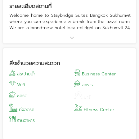
รายละเอียดสถานที่
Welcome home to Staybridge Suites Bangkok Sukhumvit
where you can experience a break from the travel norm.
We are a brand-new hotel located right on Sukhumvit 24,
Phrom Phong BTS Station, surrounded by many well-
known malls like Emquartier, Emporium, newly opened
EmSphere, Samitivej Hospital, Asoke, Embassy and many
more.
Our meeting rooms have pleasant decor and enough of
สิ่งอำนวยความสะดวก
natural light to accommodate any celebration or
occasion. The conference space on the roof provides a
สระว่ายน้ำ
Business Center
great outlook and lofty ceilings. It's a location for original
gatherings and private events.
Wifi
อาหาร
ซักรีด
บาร์
ที่จอดรถ
Fitness Center
ร้านอาหาร