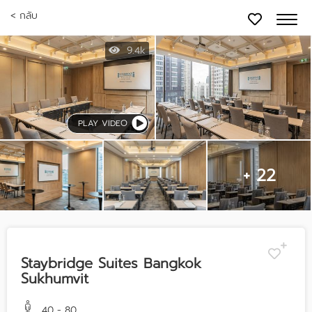
< กลับ
9.4k
PLAY VIDEO
+ 22
Staybridge Suites Bangkok
Sukhumvit
40 - 80