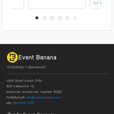
Soi Soonvijai 
"เว็บไซต์อันดับ 1 เพื่อคนจัดงาน"
บริษัท อีเวนท์ บานาน่า จำกัด
829 ถ.พัฒนาการ 74,
เขตประเวศ, แขวงประเวศ, กรุงเทพฯ 10250
ติดต่อทีมงานที่
info@eventbanana.com
หรือ
083-078-7209