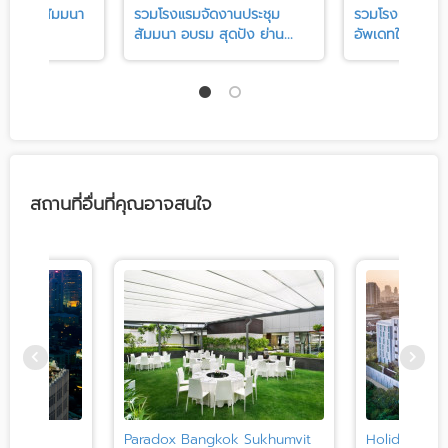
ประชุม-สัมมนา
รวมโรงแรมจัดงานประชุม
รวมโรงแรมจัดป
้ BTS...
สัมมนา อบรม สุดปัง ย่าน...
อัพเดทใหม่ ใกล้ 
สถานที่อื่นที่คุณอาจสนใจ
 Hotel
Paradox Bangkok Sukhumvit
Holiday Inn