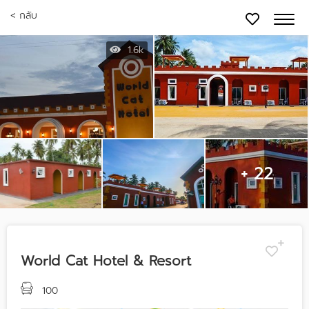
< กลับ
1.6k
+ 22
World Cat Hotel & Resort
100