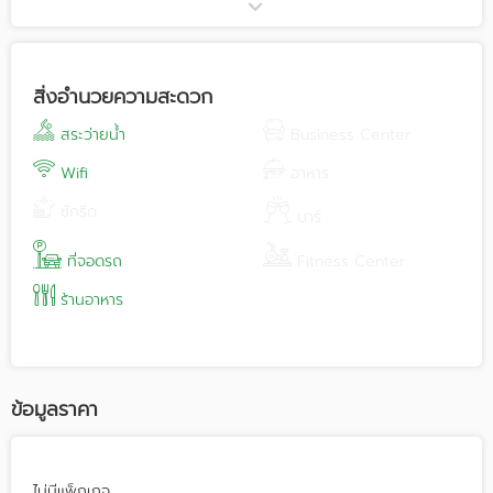
เลี้ยงบริษัท งานสัมมนา งานแต่ง และงานอื่นๆ
รายละเอียดเพิ่มเติมของสถานที่
- สนามวอลเลย์บอล
สิ่งอำนวยความสะดวก
- สนามเบตอง
- โต๊ะสนุ๊ก
สระว่ายน้ำ
Business Center
- คาราโอเกะชายหาด
- ห้องประชุม
Wifi
อาหาร
ซักรีด
บริการเสริมอื่นๆ
บาร์
- ดำน้ำ เกาะทะลุ
- เจ็ตสกี บานาน่าโบ๊ท
ที่จอดรถ
Fitness Center
- ตกหมึก
ร้านอาหาร
ข้อมูลราคา
ไม่มีแพ็กเกจ