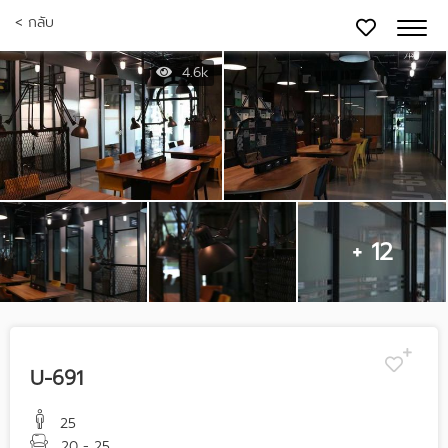
< กลับ
4.6k
+ 12
U-691
25
20 - 25