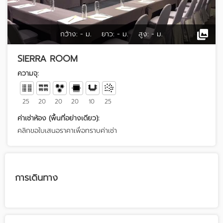
กว้าง:
- ม.
ยาว:
- ม.
สูง:
- ม.
SIERRA ROOM
ความจุ:
25
20
20
20
10
25
ค่าเช่าห้อง (พื้นที่อย่างเดียว):
คลิกขอใบเสนอราคาเพื่อทราบค่าเช่า
การเดินทาง