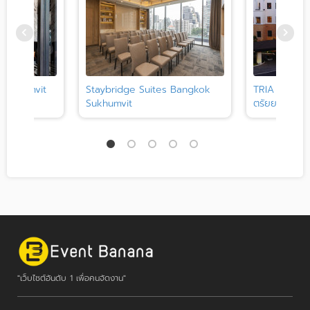
 Sukhumvit
Staybridge Suites Bangkok
TRIA สถาบัน
Sukhumvit
ตรัยยา
"เว็บไซต์อันดับ 1 เพื่อคนจัดงาน"