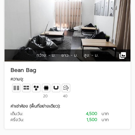
กว้าง:
- ม.
ยาว:
- ม.
สูง:
- ม.
Bean Bag
ความจุ:
20
40
ค่าเช่าห้อง (พื้นที่อย่างเดียว):
เต็มวัน:
4,500
บาท
ครึ่งวัน:
1,500
บาท