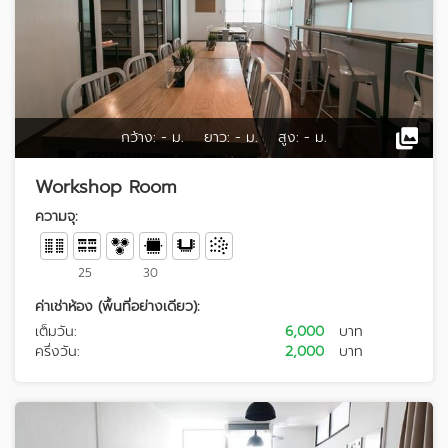
กว้าง:
- ม.
ยาว:
- ม.
สูง:
- ม.
Workshop Room
ความจุ:
25
30
ค่าเช่าห้อง (พื้นที่อย่างเดียว):
เต็มวัน:
6,000
บาท
ครึ่งวัน:
2,000
บาท