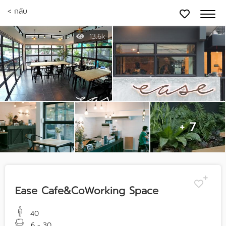
< กลับ
13.6k
+ 7
Ease Cafe&CoWorking Space
40
6 - 30