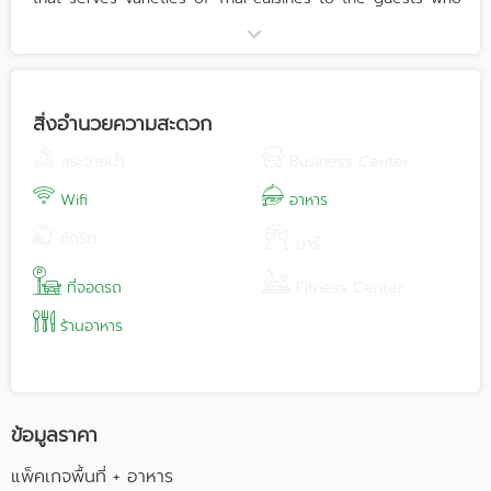
fascinated with Thai flavor. With the combination of
creative-modern and traditional Thai style, we provide
Thai authentic Thai cuisine along with a stunning service
and warm welcome atmosphere.
Siam Charming ร้านอาหารบรรยากาศดี ดูอบอุ่น ในบ้านหลังสีขาว
สิ่งอำนวยความสะดวก
หลังใหญ่ตกแต่งสไตล์โคโรเนียล มีอาหารหลากหลายเมนูที่รังสรรค์ขึ้น
จากเชฟมากประสบการณ์ สถานที่เหมาะสำหรับจัดงานแต่งงาน งาน
สระว่ายน้ำ
Business Center
ปาร์ตี้ และงานเลี้ยงสังสรรค์ทุกรูปแบบ
Wifi
อาหาร
ซักรีด
บาร์
ที่จอดรถ
Fitness Center
ร้านอาหาร
ข้อมูลราคา
แพ็คเกจพื้นที่ + อาหาร