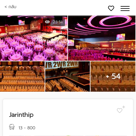
< กลับ
23.5k
+ 54
Jarinthip
13 - 800