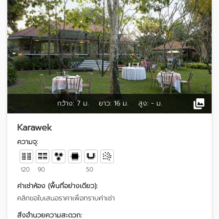
กว้าง:
7 ม.
ยาว:
16 ม.
สูง:
- ม.
Karawek
ความจุ:
120
90
50
ค่าเช่าห้อง (พื้นที่อย่างเดียว):
คลิกขอใบเสนอราคาเพื่อทราบค่าเช่า
สิ่งอำนวยความสะดวก: