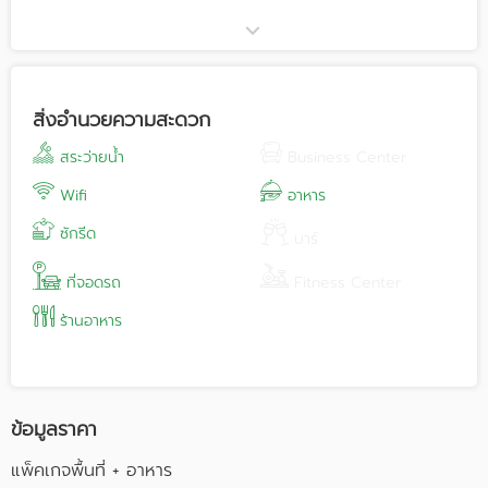
ผสมผสานความทันสมัย ความเป็นไทย และธรรมชาติไว้ด้วยกันอย่าง
ลงตัว ให้ผู้เข้าพักได้ดื่มด่ำกับบรรยากาศอันเงียบสงบและผ่อนคลาย
เสมือนได้มาพักผ่อนในบ้านหลังที่สอง พร้อมสิ่งอำนวยความสะดวก
ต่างๆ อย่างครบครัน เหมาะสำหรับจัดงานประชุม สัมมนา และงาน
ปาร์ตี้
สิ่งอำนวยความสะดวก
สระว่ายน้ำ
Business Center
Wifi
อาหาร
ซักรีด
บาร์
ที่จอดรถ
Fitness Center
ร้านอาหาร
ข้อมูลราคา
แพ็คเกจพื้นที่ + อาหาร