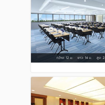
กว้าง:
12 ม.
ยาว:
14 ม.
สูง:
2