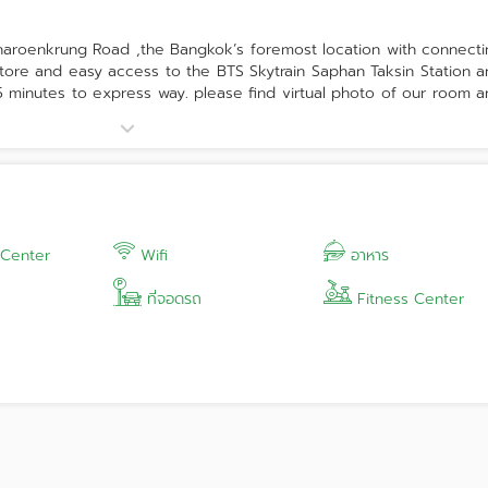
Charoenkrung Road ,the Bangkok’s foremost location with connecti
ore and easy access to the BTS Skytrain Saphan Taksin Station a
 5 minutes to express way. please find virtual photo of our room 
 Center
Wifi
อาหาร
ที่จอดรถ
Fitness Center