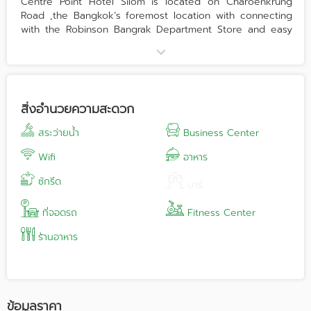
Centre Point Hotel Silom is located on Charoenkrung
Road ,the Bangkok’s foremost location with connecting
with the Robinson Bangrak Department Store and easy
access to the BTS Skytrain Saphan Taksin Station and
Sathorn ferry pier in 2-minute walk. And 5 minutes to
express way. please find virtual photo of our room and
meeting room at google 360
สิ่งอำนวยความสะดวก
สระว่ายน้ำ
Business Center
Wifi
อาหาร
ซักรีด
บาร์
ที่จอดรถ
Fitness Center
ร้านอาหาร
ข้อมูลราคา