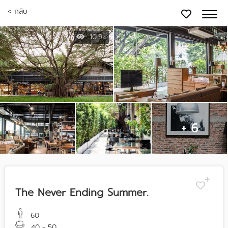
< กลับ
10.9k
+ 6
The Never Ending Summer.
60
40 - 50