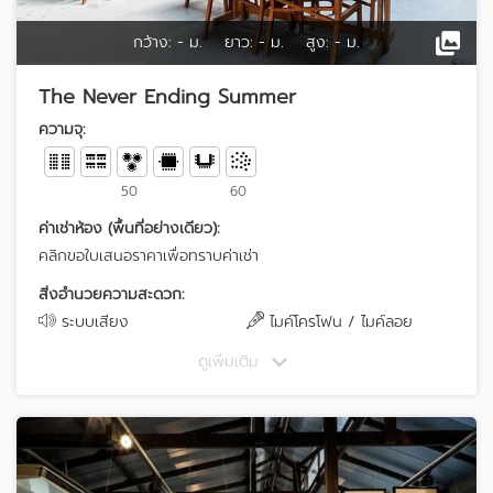
กว้าง:
- ม.
ยาว:
- ม.
สูง:
- ม.
The Never Ending Summer
ความจุ:
50
60
ค่าเช่าห้อง (พื้นที่อย่างเดียว):
คลิกขอใบเสนอราคาเพื่อทราบค่าเช่า
สิ่งอำนวยความสะดวก:
ระบบเสียง
ไมค์โครโฟน / ไมค์ลอย
ดูเพิ่มเติม