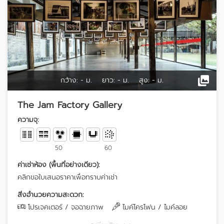
กว้าง:
- ม.
ยาว:
- ม.
สูง:
- ม.
The Jam Factory Gallery
ความจุ:
50
60
ค่าเช่าห้อง (พื้นที่อย่างเดียว):
คลิกขอใบเสนอราคาเพื่อทราบค่าเช่า
สิ่งอำนวยความสะดวก:
โปรเจคเตอร์ / จอฉายภาพ
ไมค์โครโฟน / ไมค์ลอย