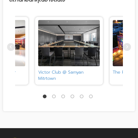
I Center
Victor Club @ Samyan
The Fig Lob
Mitrtown