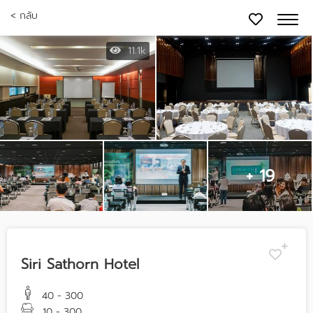
< กลับ
11.1k
+ 19
Siri Sathorn Hotel
40 - 300
10 - 300