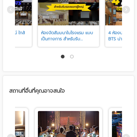
ยมีดีไซน์ ใกล้
ห้องจัดสัมมนาในโรงแรม แบบ
4 ห้องประชุมสวย
ไปห...
เป็นทางการ สำหรับรับ...
BTS น่าชวนทีมไป
สถานที่อื่นที่คุณอาจสนใจ