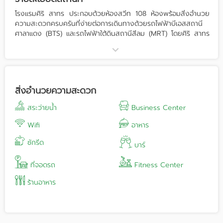
โรงแรมศิริ สาทร ประกอบด้วยห้องสวีท 108 ห้องพร้อมสิ่งอำนวย
ความสะดวกครบครันที่ง่ายต่อการเดินทางด้วยรถไฟฟ้าบีเอสสถานี
ศาลาแดง (BTS) และรถไฟฟ้าใต้ดินสถานีสีลม (MRT) โดยศิริ สาทร
ให้บริการทั้งห้องพัก ห้องประชุม สัมนา ห้องอาหาร บุฟเฟต์ ห้อง
คาราโอเกะ ห้องจัดเลี้ยง ตั้งแต่ 10-400 ท่าน
Contact
Tel : 02-2662345 l www.sirisathorn.com
สิ่งอำนวยความสะดวก
สระว่ายน้ำ
Business Center
Wifi
อาหาร
ซักรีด
บาร์
ที่จอดรถ
Fitness Center
ร้านอาหาร