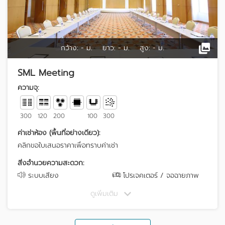
กว้าง:
- ม.
ยาว:
- ม.
สูง:
- ม.
SML Meeting
ความจุ:
300
120
200
100
300
ค่าเช่าห้อง (พื้นที่อย่างเดียว):
คลิกขอใบเสนอราคาเพื่อทราบค่าเช่า
สิ่งอำนวยความสะดวก:
ระบบเสียง
โปรเจคเตอร์ / จอฉายภาพ
ดูเพิ่มเติม