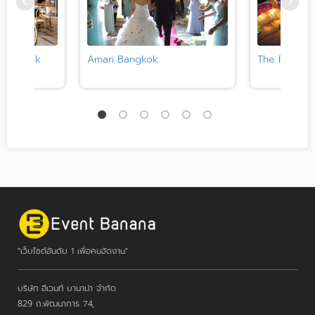
 Bangkok
Amari Bangkok
The Fig Lob
"เว็บไซต์อันดับ 1 เพื่อคนจัดงาน"
บริษัท อีเวนท์ บานาน่า จำกัด
829 ถ.พัฒนาการ 74,