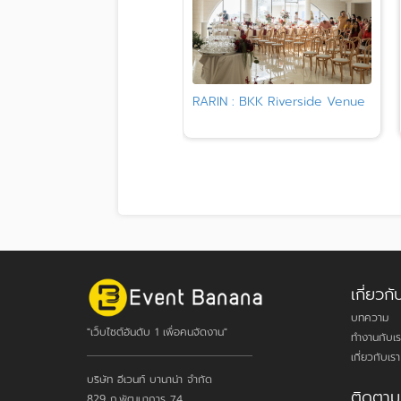
RARIN : BKK Riverside Venue
เกี่ยว
บทความ
"เว็บไซต์อันดับ 1 เพื่อคนจัดงาน"
ทำงานกับเร
เกี่ยวกับเรา
บริษัท อีเวนท์ บานาน่า จำกัด
ติดตาม
829 ถ.พัฒนาการ 74,