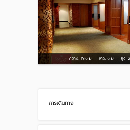
กว้าง:
19.6 ม.
ยาว:
6 ม.
สูง:
2
การเดินทาง