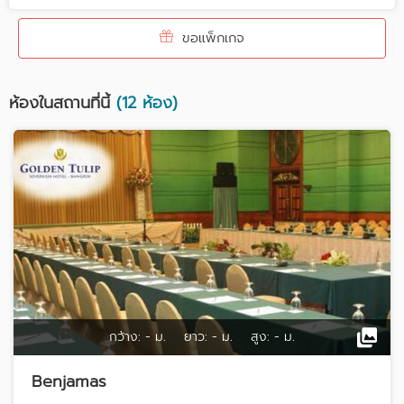
ขอแพ็กเกจ
ห้องในสถานที่นี้
(12 ห้อง)
กว้าง:
- ม.
ยาว:
- ม.
สูง:
- ม.
Benjamas