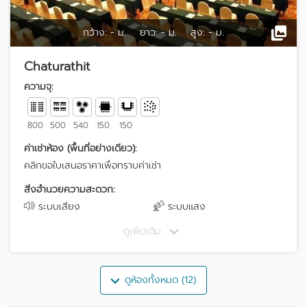
กว้าง:
- ม.
ยาว:
- ม.
สูง:
- ม.
Chaturathit
ความจุ:
800
500
540
150
150
ค่าเช่าห้อง (พื้นที่อย่างเดียว):
คลิกขอใบเสนอราคาเพื่อทราบค่าเช่า
สิ่งอำนวยความสะดวก:
ระบบเสียง
ระบบแสง
ดูเพิ่มเติม
ดูห้องทั้งหมด (12)