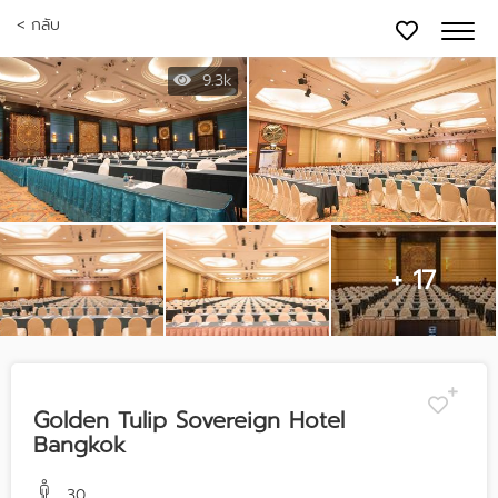
< กลับ
9.3k
+ 17
Golden Tulip Sovereign Hotel
Bangkok
30