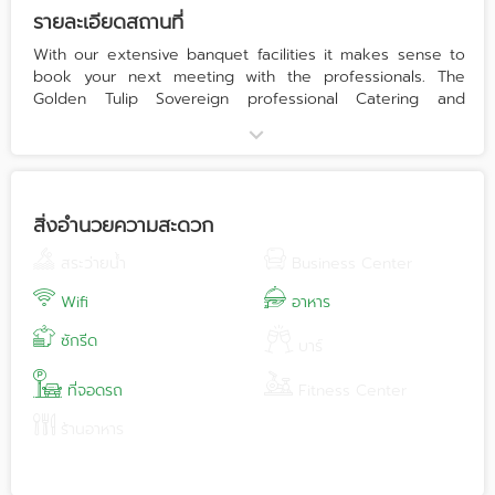
รายละเอียดสถานที่
With our extensive banquet facilities it makes sense to
book your next meeting with the professionals. The
Golden Tulip Sovereign professional Catering and
Banquet Team are on hand to ensure that your most
important meeting is as equally important to us. Leave all
the intricate details to the people who know how to
handle any sized function. All our function rooms are fully
equipped with the latest state-of-the-art audio visuals.
สิ่งอำนวยความสะดวก
Our ballroom has been used for some of the world's top
meetings and we can cater from the smallest group up
สระว่ายน้ำ
Business Center
to the largest and most prestigious banquet you can
imagine. Our delectable cuisine combined with
Wifi
อาหาร
impeccable service has put the Golden Tulip Sovereign
ซักรีด
into one of the top sought after venues in Bangkok.
บาร์
ที่จอดรถ
Fitness Center
ร้านอาหาร