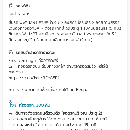
รถไฟฟ้า
รถสาธารณะ :
ขึ้นรถไฟฟ้า MRT สายสีน้ำเงิน > ลงสถานีสิรินธร > ลงสถานีสิริธร
เดินลงทางออก3A > ต่อรถแท็กซี่ ลงประตู 1 ริมถนนสิรินธร (5 กม.)
ขึ้นรถไฟฟ้า MRT สายสีแดง > ลงสถานีบางบำหรุ >ต่อรถแท็กซี่/
วิน ลงประตู 2 บริเวณถนนเลียบทางรถไฟ (2 กม.)
รถยนต์และรถสาธารณะ
Free parking / ที่จอดรถฟรี
Link ที่จอดรถถนนเลียบทางรถไฟ สามารถจอดริมรั้ว หรือใต้
ทางด่วน
https://g.co/kgs/RFbA5R1
หากจัดงาน สามารถล็อคที่จอดรถได้ตาม Request
ที่จอดรถ: 300 คัน
🚗
เดินทางด้วยรถยนต์ส่วนตัว (จอดรถบริเวณ ประตู 2)
• จาก
ตลาดนัดจตุจักร
ใช้ทางด่วน เดินทางประมาณ
8 นาที
• จาก
ทองหล่อ
ใช้ทางด่วน เดินทางประมาณ
15 นาที