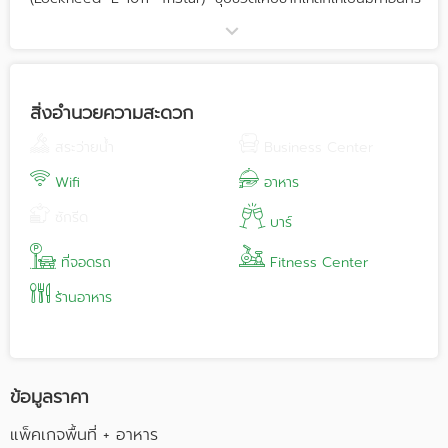
เข้าสู่พันธกิจใหม่ผ่านร้านอาหารร่วมสมัยที่ใช้การตกแต่งและจัดวาง
องค์ประกอบภายในด้วยความประณีต ประหนึ่ง ขมวดศาสตร์และศิลป์
หลากแขนงจนตกผลึกเป็นแนวคิดที่จะดํารงไว้ซึ่งศิลปะ
แห่ง Upcycling เพื่อเป็นมรดกส่งต่อสู่คนรุ่นใหม่ผู้เปรียบเสมือนลม
หายใจแห่งอารยธรรม ในนามพาหนะอพยพสู่โลกใหม่
สิ่งอำนวยความสะดวก
นา-โอ เป็นสถานที่ที่เหมาะกับทุกโอกาสสำคัญ ไม่ว่าจะเป็นงาน
สังสรรค์กับเพื่อนฝูง ดินเนอร์หรูหราสุดโรแมนติกกับคนรัก, งาน
สระว่ายน้ำ
Business Center
เลี้ยงบริษัท, งานถ่ายแบบประเภทต่างๆ, งานถ่ายมิวสิควิดีโอ, การจัด
เวิร์คช็อป หรือแม้กระทั่งงานแต่งงานช่วงเย็นก็เหมาะสม เพราะสถาน
Wifi
อาหาร
ที่มีเป็นส่วนตัว และมีความเป็นเอกลักษณ์โดดเด่นไม่เหมือนใคร และ ดู
ซักรีด
อบอุ่น
บาร์
สำหรับงานจัดเลี้ยงสามารถจุได้สูงสุดถึง 150 คน (บนลำ) และ
สามารถนั่งทานดินเนอร์สูงสุดถึง 80 ที่นั่ง
ที่จอดรถ
Fitness Center
Website: www.na-ohbangkok.com
ร้านอาหาร
Facebook: Na-oh Bangkok
Instagram: naohbangkok
ข้อมูลราคา
แพ็คเกจพื้นที่ + อาหาร