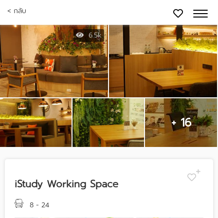
< กลับ
6.5k
+ 16
iStudy Working Space
8 - 24