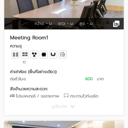
กว้าง:
- ม.
ยาว:
- ม.
สูง:
- ม.
Meeting Room1
ความจุ:
10
ค่าเช่าห้อง (พื้นที่อย่างเดียว):
ต่อชั่วโมง:
600
บาท
สิ่งอำนวยความสะดวก:
โปรเจคเตอร์ / จอฉายภาพ
กระดานไวท์บอร์ด
ดูเพิ่มเติม