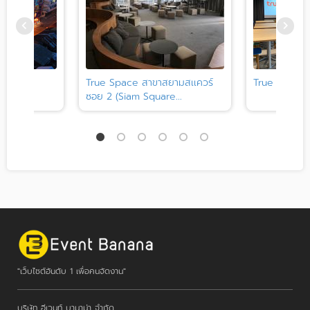
Bangkok
True Space สาขาสยามสเเควร์
True Space
ซอย 2 (Siam Square...
"เว็บไซต์อันดับ 1 เพื่อคนจัดงาน"
บริษัท อีเวนท์ บานาน่า จำกัด