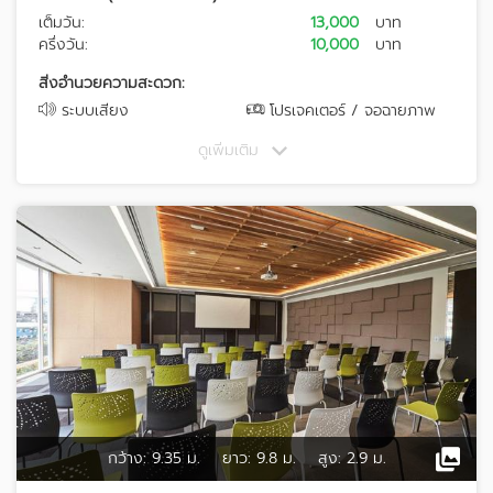
เต็มวัน:
13,000
บาท
ครึ่งวัน:
10,000
บาท
สิ่งอำนวยความสะดวก:
ระบบเสียง
โปรเจคเตอร์ / จอฉายภาพ
ดูเพิ่มเติม
กว้าง:
9.35 ม.
ยาว:
9.8 ม.
สูง:
2.9 ม.