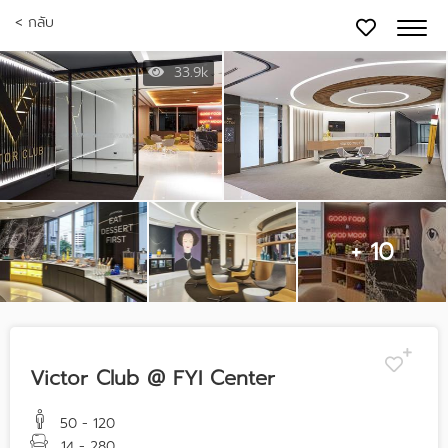
< กลับ
33.9k
+ 10
Victor Club @ FYI Center
50 - 120
14 - 280