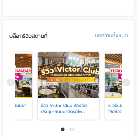
บล็อกรีวิวสถานที่
บทความทั้งหมด
งานอบรม สัมมนา
รีวิว Victor Club ห้องจัด
5 วิธีเปลี่ยนง
ประชุม-สัมมนาติดรถไฟ...
ให้มีชีวิตชีวา