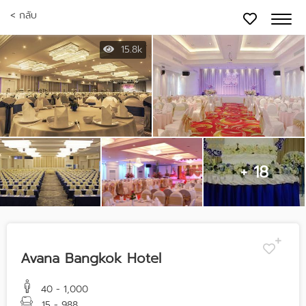
< กลับ
15.8k
+ 18
Avana Bangkok Hotel
40 - 1,000
15 - 988