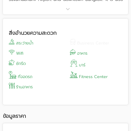
known as Christian Convention Hotel, which offers
religious services and guidance to the Christian Worship.
The Hotel’s accommodation, dining and leisure facilities
have been specially created to ensure the comfort and
wellbeing of our Christian and Non-Christian guests. A
สิ่งอำนวยความสะดวก
choice of Luxurious rooms and suites is offered, 633
rooms and Convention Hall upto 1,000 guests. Our staffs
สระว่ายน้ำ
Business Center
are respectfully trained and attired in the Thai tradition,
while retaining the warmth and hospitality for which
Wifi
อาหาร
Thailand is renowned. Come with a group for a Church
ซักรีด
Weekend Away or a Coach Party, come with a friend or
บาร์
come on your own. You will feel at home as soon as you
walk through the front door.
ที่จอดรถ
Fitness Center
ร้านอาหาร
ข้อมูลราคา