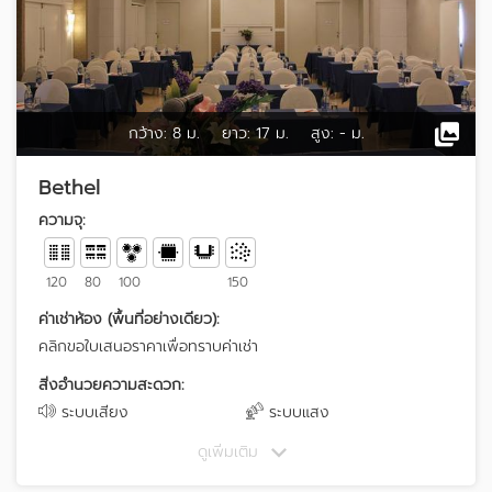
กว้าง:
8 ม.
ยาว:
17 ม.
สูง:
- ม.
Bethel
ความจุ:
120
80
100
150
ค่าเช่าห้อง (พื้นที่อย่างเดียว):
คลิกขอใบเสนอราคาเพื่อทราบค่าเช่า
สิ่งอำนวยความสะดวก:
ระบบเสียง
ระบบแสง
ดูเพิ่มเติม