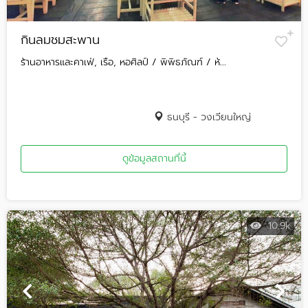
กินลมชมสะพาน
ร้านอาหารและคาเฟ่, เรือ, หอศิลป์ / พิพิธภัณฑ์ / ห้...
ธนบุรี - วงเวียนใหญ่
ดูข้อมูลสถานที่นี้
10.9k